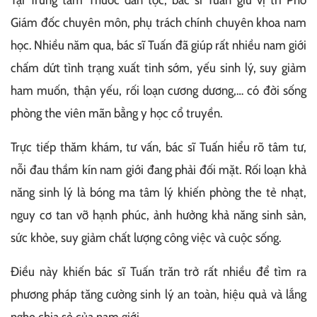
Tại Trung tâm Thuốc dân tộc, bác sĩ Tuấn giữ vị trí Phó
Giám đốc chuyên môn, phụ trách chính chuyên khoa nam
học. Nhiều năm qua, bác sĩ Tuấn đã giúp rất nhiều nam giới
chấm dứt tình trạng xuất tinh sớm, yếu sinh lý, suy giảm
ham muốn, thận yếu, rối loạn cương dương,… có đời sống
phòng the viên mãn bằng y học cổ truyền.
Trực tiếp thăm khám, tư vấn, bác sĩ Tuấn hiểu rõ tâm tư,
nỗi đau thầm kín nam giới đang phải đối mặt. Rối loạn khả
năng sinh lý là bóng ma tâm lý khiến phòng the tẻ nhạt,
nguy cơ tan vỡ hạnh phúc, ảnh hưởng khả năng sinh sản,
sức khỏe, suy giảm chất lượng công việc và cuộc sống.
Điều này khiến bác sĩ Tuấn trăn trở rất nhiều để tìm ra
phương pháp tăng cường sinh lý an toàn, hiệu quả và lắng