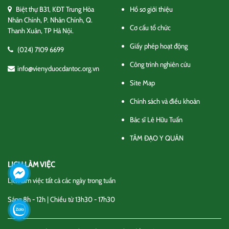
Biệt thự B31, KĐT Trung Hòa
Hồ sơ giới thiệu
Nhân Chính, P. Nhân Chính, Q.
Cơ cấu tổ chức
Thanh Xuân, TP Hà Nội.
Giấy phép hoạt động
(024) 7109 6699
Công trình nghiên cứu
info@vienyduocdantoc.org.vn
Site Map
Chính sách và điều khoản
Bác sĩ Lê Hữu Tuấn
TÂM ĐẠO Y QUÁN
LỊCH LÀM VIỆC
Lịch làm việc tất cả các ngày trong tuần
Sáng 8h - 12h | Chiều từ 13h30 - 17h30