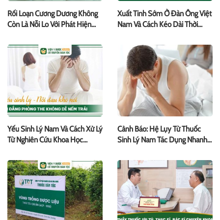
Rối Loạn Cương Dương Không
Xuất Tinh Sớm Ở Đàn Ông Việt
Còn Là Nỗi Lo Với Phát Hiện
Nam Và Cách Kéo Dài Thời
Mới Từ Viện Y Dược Cổ Truyền
Gian Quan Hệ Từ Thuốc Nam
Dân Tộc
Yếu Sinh Lý Nam Và Cách Xử Lý
Cảnh Báo: Hệ Lụy Từ Thuốc
Từ Nghiên Cứu Khoa Học
Sinh Lý Nam Tác Dụng Nhanh
Chuyên Sâu
Khi Lạm Dụng