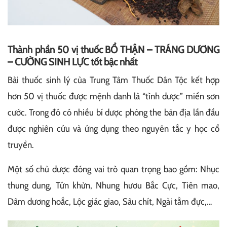
Thành phần 50 vị thuốc BỔ THẬN – TRÁNG DƯƠNG
– CƯỜNG SINH LỰC tốt bậc nhất
Bài thuốc sinh lý của Trung Tâm Thuốc Dân Tộc kết hợp
hơn 50 vị thuốc được mệnh danh là “tình dược” miền sơn
cước. Trong đó có nhiều bí dược phòng the bản địa lần đầu
được nghiên cứu và ứng dụng theo nguyên tắc y học cổ
truyền.
Một số chủ dược đóng vai trò quan trọng bao gồm: Nhục
thung dung, Tứn khửn, Nhung hươu Bắc Cực, Tiên mao,
Dâm dương hoắc, Lộc giác giao, Sâu chít, Ngài tằm đực,…