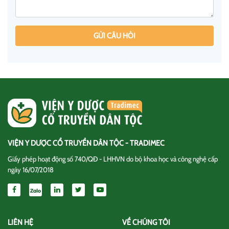
GỬI CÂU HỎI
VIỆN Y DƯỢC CỔ TRUYỀN DÂN TỘC - TRADIMEC
Giấy phép hoạt động số 740/QĐ - LHHVN do bộ khoa học và công nghệ cấp
ngày 16/07/2018
LIÊN HỆ
VỀ CHÚNG TÔI