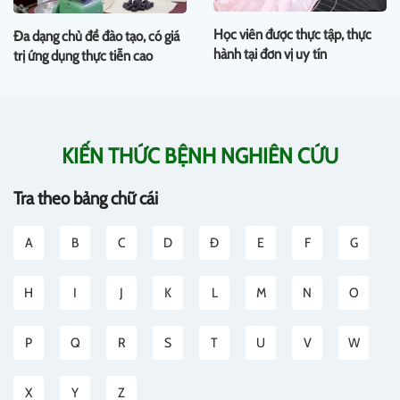
Học viên được thực tập, thực
Đa dạng chủ đề đào tạo, có giá
hành tại đơn vị uy tín
trị ứng dụng thực tiễn cao
KIẾN THỨC BỆNH NGHIÊN CỨU
Tra theo bảng chữ cái
A
B
C
D
Đ
E
F
G
H
I
J
K
L
M
N
O
P
Q
R
S
T
U
V
W
X
Y
Z