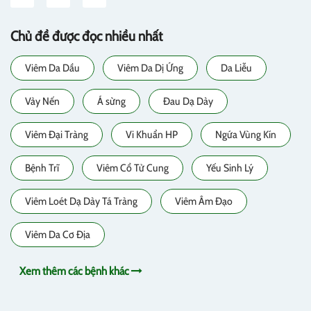
Chủ đề được đọc nhiều nhất
Viêm Da Dầu
Viêm Da Dị Ứng
Da Liễu
Vảy Nến
Á sừng
Đau Dạ Dày
Viêm Đại Tràng
Vi Khuẩn HP
Ngứa Vùng Kín
Bệnh Trĩ
Viêm Cổ Tử Cung
Yếu Sinh Lý
Viêm Loét Dạ Dày Tá Tràng
Viêm Âm Đạo
Viêm Da Cơ Địa
Xem thêm các bệnh khác