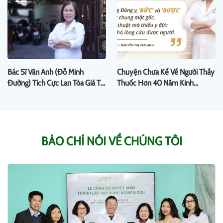
Bác Sĩ Vân Anh (Đỗ Minh
Chuyện Chưa Kể Về Người Thầy
Đường) Tích Cực Lan Tỏa Giá Trị
Thuốc Hơn 40 Năm Kinh
YHCT Qua Các Cộng Đồng
Nghiệm: Cuộc Đời Và Những
Trăn Trở Của Bác Sĩ Vân Anh –
Đỗ Minh Đường
BÁO CHÍ NÓI VỀ CHÚNG TÔI