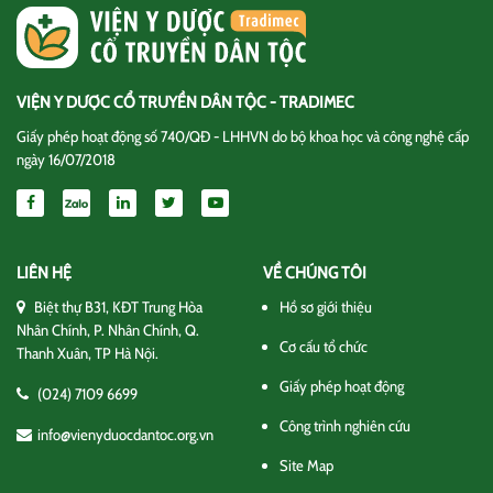
VIỆN Y DƯỢC CỔ TRUYỀN DÂN TỘC - TRADIMEC
Giấy phép hoạt động số 740/QĐ - LHHVN do bộ khoa học và công nghệ cấp
ngày 16/07/2018
LIÊN HỆ
VỀ CHÚNG TÔI
Biệt thự B31, KĐT Trung Hòa
Hồ sơ giới thiệu
Nhân Chính, P. Nhân Chính, Q.
Cơ cấu tổ chức
Thanh Xuân, TP Hà Nội.
Giấy phép hoạt động
(024) 7109 6699
Công trình nghiên cứu
info@vienyduocdantoc.org.vn
Site Map