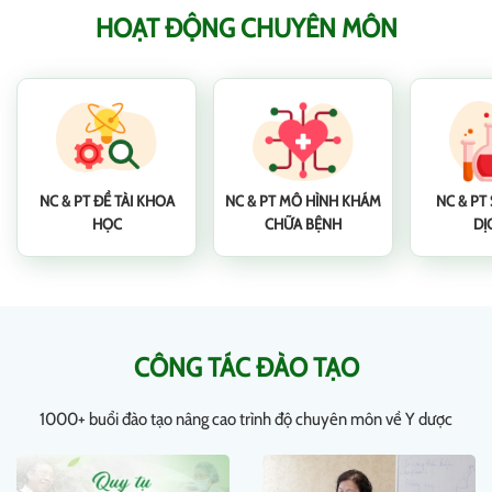
HOẠT ĐỘNG CHUYÊN MÔN
NC & PT ĐỀ TÀI KHOA
NC & PT MÔ HÌNH KHÁM
NC & PT
HỌC
CHỮA BỆNH
DỊ
CÔNG TÁC ĐÀO TẠO
1000+ buổi đào tạo nâng cao trình độ chuyên môn về Y dược