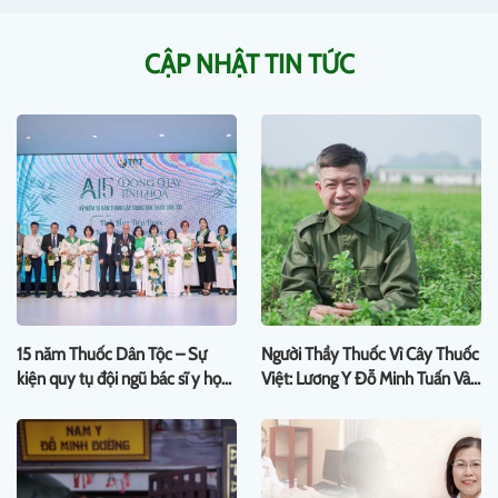
CẬP NHẬT TIN TỨC
15 năm Thuốc Dân Tộc – Sự
Người Thầy Thuốc Vì Cây Thuốc
kiện quy tụ đội ngũ bác sĩ y học
Việt: Lương Y Đỗ Minh Tuấn Và
cổ truyền đầu ngành
Con Đường Tự Chủ Dược Liệu