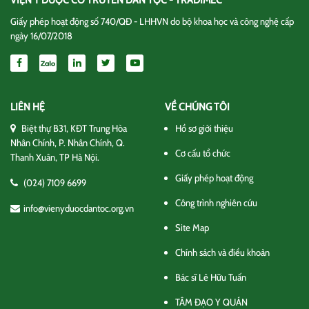
Giấy phép hoạt động số 740/QĐ - LHHVN do bộ khoa học và công nghệ cấp
ngày 16/07/2018
LIÊN HỆ
VỀ CHÚNG TÔI
Biệt thự B31, KĐT Trung Hòa
Hồ sơ giới thiệu
Nhân Chính, P. Nhân Chính, Q.
Cơ cấu tổ chức
Thanh Xuân, TP Hà Nội.
Giấy phép hoạt động
(024) 7109 6699
Công trình nghiên cứu
info@vienyduocdantoc.org.vn
Site Map
Chính sách và điều khoản
Bác sĩ Lê Hữu Tuấn
TÂM ĐẠO Y QUÁN