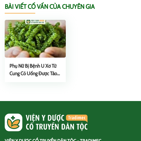
BÀI VIẾT CỐ VẤN CỦA CHUYÊN GIA
Phụ Nữ Bị Bệnh U Xơ Tử
Cung Có Uống Được Tảo
Xoắn Không?
VIỆN Y DƯỢC CỔ TRUYỀN DÂN TỘC - TRADIMEC