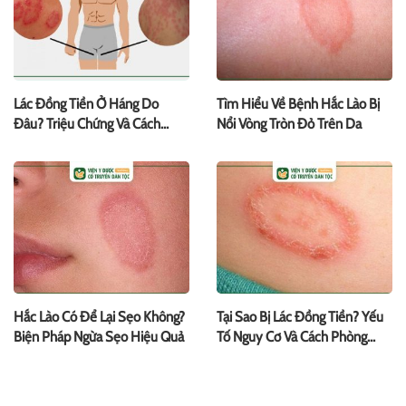
Lác Đồng Tiền Ở Háng Do
Tìm Hiểu Về Bệnh Hắc Lào Bị
Đâu? Triệu Chứng Và Cách
Nổi Vòng Tròn Đỏ Trên Da
Chữa
Hắc Lào Có Để Lại Sẹo Không?
Tại Sao Bị Lác Đồng Tiền? Yếu
Biện Pháp Ngừa Sẹo Hiệu Quả
Tố Nguy Cơ Và Cách Phòng
Bệnh