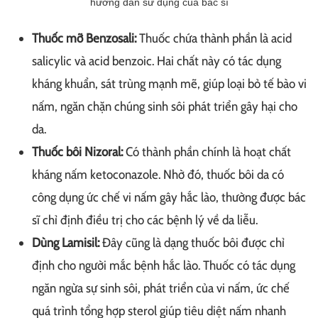
hướng dẫn sử dụng của bác sĩ
Thuốc mỡ Benzosali:
Thuốc chứa thành phần là acid
salicylic và acid benzoic. Hai chất này có tác dụng
kháng khuẩn, sát trùng mạnh mẽ, giúp loại bỏ tế bào vi
nấm, ngăn chặn chúng sinh sôi phát triển gây hại cho
da.
Thuốc bôi Nizoral:
Có thành phần chính là hoạt chất
kháng nấm ketoconazole. Nhờ đó, thuốc bôi da có
công dụng ức chế vi nấm gây hắc lào, thường được bác
sĩ chỉ định điều trị cho các bệnh lý về da liễu.
Dùng Lamisil:
Đây cũng là dạng thuốc bôi được chỉ
định cho người mắc bệnh hắc lào. Thuốc có tác dụng
ngăn ngừa sự sinh sôi, phát triển của vi nấm, ức chế
quá trình tổng hợp sterol giúp tiêu diệt nấm nhanh