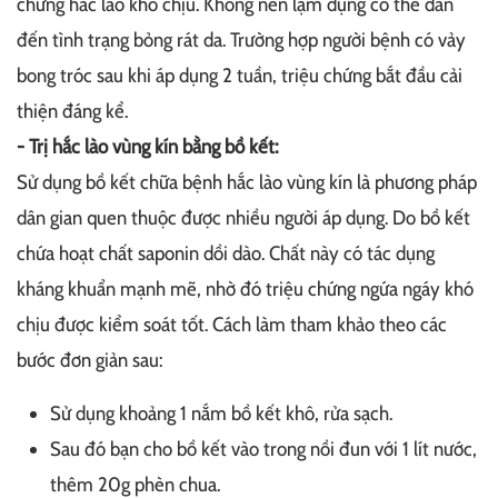
chứng hắc lào khó chịu. Không nên lạm dụng có thể dẫn
đến tình trạng bỏng rát da. Trường hợp người bệnh có vảy
bong tróc sau khi áp dụng 2 tuần, triệu chứng bắt đầu cải
thiện đáng kể.
- Trị hắc lào vùng kín bằng bồ kết:
Sử dụng bồ kết chữa bệnh hắc lào vùng kín là phương pháp
dân gian quen thuộc được nhiều người áp dụng. Do bồ kết
chứa hoạt chất saponin dồi dào. Chất này có tác dụng
kháng khuẩn mạnh mẽ, nhờ đó triệu chứng ngứa ngáy khó
chịu được kiểm soát tốt. Cách làm tham khảo theo các
bước đơn giản sau:
Sử dụng khoảng 1 nắm bồ kết khô, rửa sạch.
Sau đó bạn cho bồ kết vào trong nồi đun với 1 lít nước,
thêm 20g phèn chua.