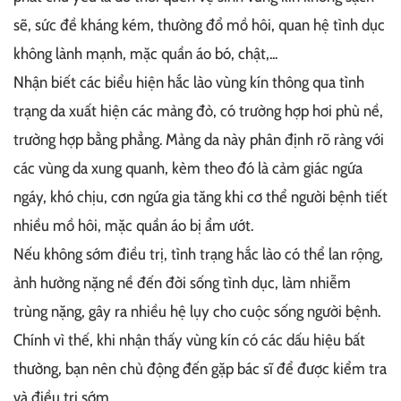
sẽ, sức đề kháng kém, thường đổ mồ hôi, quan hệ tình dục
không lành mạnh, mặc quần áo bó, chật,...
Nhận biết các biểu hiện hắc lào vùng kín thông qua tình
trạng da xuất hiện các mảng đỏ, có trường hợp hơi phù nề,
trường hợp bằng phẳng. Mảng da này phân định rõ ràng với
các vùng da xung quanh, kèm theo đó là cảm giác ngứa
ngáy, khó chịu, cơn ngứa gia tăng khi cơ thể người bệnh tiết
nhiều mồ hôi, mặc quần áo bị ẩm ướt.
Nếu không sớm điều trị, tình trạng hắc lào có thể lan rộng,
ảnh hưởng nặng nề đến đời sống tình dục, làm nhiễm
trùng nặng, gây ra nhiều hệ lụy cho cuộc sống người bệnh.
Chính vì thế, khi nhận thấy vùng kín có các dấu hiệu bất
thường, bạn nên chủ động đến gặp bác sĩ để được kiểm tra
và điều trị sớm.