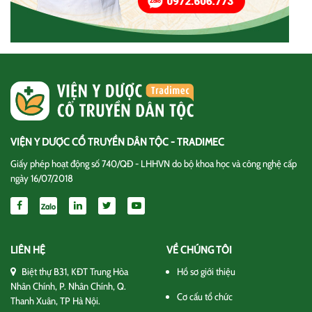
VIỆN Y DƯỢC CỔ TRUYỀN DÂN TỘC - TRADIMEC
Giấy phép hoạt động số 740/QĐ - LHHVN do bộ khoa học và công nghệ cấp
ngày 16/07/2018
LIÊN HỆ
VỀ CHÚNG TÔI
Biệt thự B31, KĐT Trung Hòa
Hồ sơ giới thiệu
Nhân Chính, P. Nhân Chính, Q.
Cơ cấu tổ chức
Thanh Xuân, TP Hà Nội.