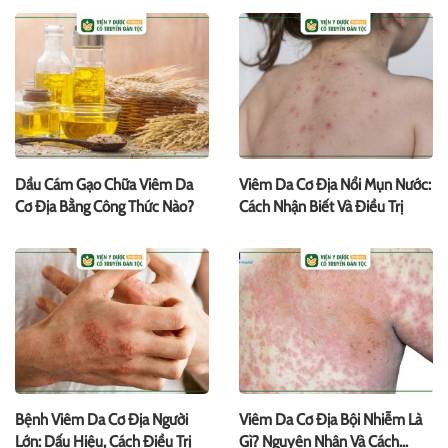
Dầu Cám Gạo Chữa Viêm Da
Viêm Da Cơ Địa Nổi Mụn Nước:
Cơ Địa Bằng Công Thức Nào?
Cách Nhận Biết Và Điều Trị
Bệnh Viêm Da Cơ Địa Người
Viêm Da Cơ Địa Bội Nhiễm Là
Lớn: Dấu Hiệu, Cách Điều Trị
Gì? Nguyên Nhân Và Cách