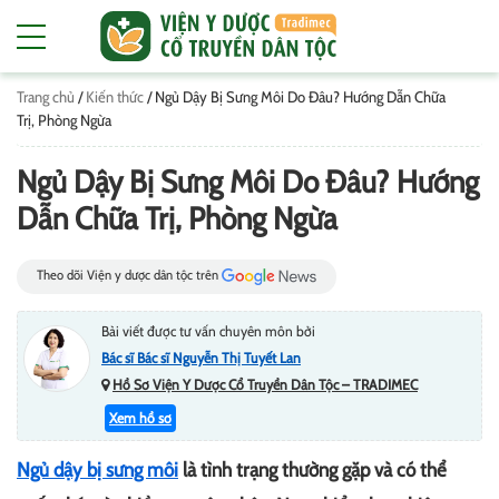
Trang chủ
/
Kiến thức
/
Ngủ Dậy Bị Sưng Môi Do Đâu? Hướng Dẫn Chữa
Trị, Phòng Ngừa
Ngủ Dậy Bị Sưng Môi Do Đâu? Hướng
Dẫn Chữa Trị, Phòng Ngừa
Theo dõi Viện y dược dân tộc trên
Bài viết được tư vấn chuyên môn bởi
Bác sĩ Bác sĩ Nguyễn Thị Tuyết Lan
Hồ Sơ Viện Y Dược Cổ Truyền Dân Tộc – TRADIMEC
Xem hồ sơ
Ngủ dậy bị sưng môi
là tình trạng thường gặp và có thể