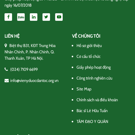
ngày 16/07/2018
LIÊN HỆ
VỀ CHÚNG TÔI
Biệt thự B31, KĐT Trung Hòa
Hồ sơ giới thiệu
Nhân Chính, P. Nhân Chính, Q.
Cơ cấu tổ chức
Thanh Xuân, TP Hà Nội.
Giấy phép hoạt động
(024) 7109 6699
Công trình nghiên cứu
info@vienyduocdantoc.org.vn
Site Map
Chính sách và điều khoản
Bác sĩ Lê Hữu Tuấn
TÂM ĐẠO Y QUÁN