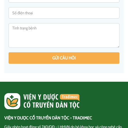
GỬI CÂU HỎI
VIỆN Y DƯỢC CỔ TRUYỀN DÂN TỘC - TRADIMEC
Giấy phép hoạt động số 740/QĐ - LHHVN do bộ khoa học và công nghệ cấp