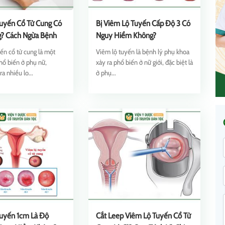
uyến Cổ Tử Cung Có
Bị Viêm Lộ Tuyến Cấp Độ 3 Có
g? Cách Ngừa Bệnh
Nguy Hiểm Không?
ến cổ tử cung là một
Viêm lộ tuyến là bệnh lý phụ khoa
phổ biến ở phụ nữ,
xảy ra phổ biến ở nữ giới, đặc biệt là
a nhiều lo...
ở phụ...
uyến 1cm Là Độ
Cắt Leep Viêm Lộ Tuyến Cổ Tử