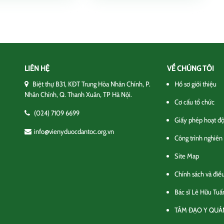
LIÊN HỆ
VỀ CHÚNG TÔI
Biệt thự B31, KĐT Trung Hòa Nhân Chính, P.
Hồ sơ giới thiệu
Nhân Chính, Q. Thanh Xuân, TP Hà Nội.
Cơ cấu tổ chức
(024) 7109 6699
Giấy phép hoạt đ
info@vienyduocdantoc.org.vn
Công trình nghiên
Site Map
Chính sách và điề
Bác sĩ Lê Hữu Tuấ
TÂM ĐẠO Y QUÁ