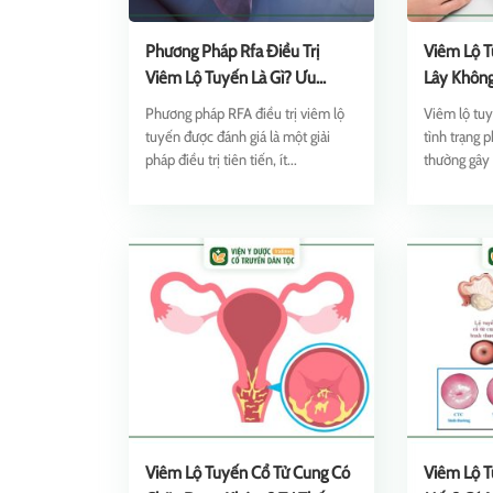
Phương Pháp Rfa Điều Trị
Viêm Lộ T
Viêm Lộ Tuyến Là Gì? Ưu
Lây Khôn
Nhược Điểm
Phương pháp RFA điều trị viêm lộ
Viêm lộ tuy
tuyến được đánh giá là một giải
tình trạng 
pháp điều trị tiên tiến, ít...
thường gây r
Viêm Lộ Tuyến Cổ Tử Cung Có
Viêm Lộ T