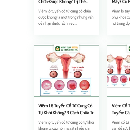
Chữa Được Không? Trị Thế
Mấy? Có 
Nào?
Viêm lộ tuyến cổ tử cung có chữa
Viêm lộ tuy
được không là một trong những vấn
phụ khoa xu
đề nhận được rất nhiều...
nữ trong độ.
Viêm Lộ Tuyến Cổ Tử Cung Có
Viêm Cổ T
Tự Khỏi Không? 3 Cách Chữa Trị
Tuyến: Cá
Bệnh
Viêm lộ tuyến cổ tử cung có tự khỏi
Viêm cổ tử 
không là câu hỏi mà rất nhiều chị
vấn đề sức 