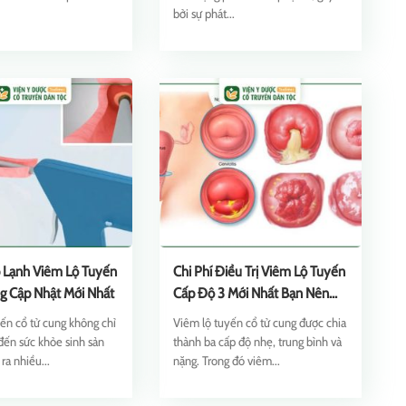
bởi sự phát...
p Lạnh Viêm Lộ Tuyến
Chi Phí Điều Trị Viêm Lộ Tuyến
g Cập Nhật Mới Nhất
Cấp Độ 3 Mới Nhất Bạn Nên
Biết
ến cổ tử cung không chỉ
Viêm lộ tuyến cổ tử cung được chia
đến sức khỏe sinh sản
thành ba cấp độ nhẹ, trung bình và
ra nhiều...
nặng. Trong đó viêm...