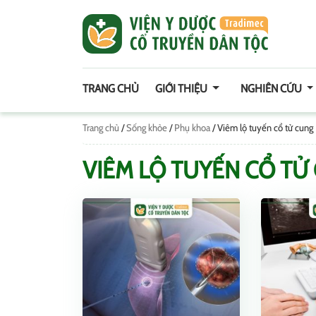
TRANG CHỦ
GIỚI THIỆU
NGHIÊN CỨU
Trang chủ
/
Sống khỏe
/
Phụ khoa
/
Viêm lộ tuyến cổ tử cung
VIÊM LỘ TUYẾN CỔ TỬ