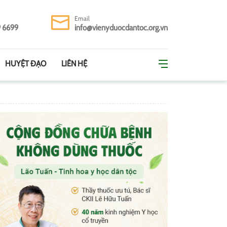
Email
9 6699
info@vienyduocdantoc.org.vn
HUYỆT ĐẠO
LIÊN HỆ