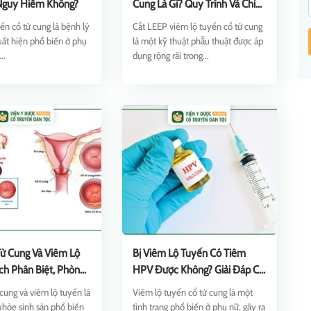
Nguy Hiểm Không?
Cung Là Gì? Quy Trình Và Chi
Phí
ến cổ tử cung là bệnh lý
Cắt LEEP viêm lộ tuyến cổ tử cung
ất hiện phổ biến ở phụ
là một kỹ thuật phẫu thuật được áp
..
dụng rộng rãi trong...
ử Cung Và Viêm Lộ
Bị Viêm Lộ Tuyến Có Tiêm
ch Phân Biệt, Phòng
HPV Được Không? Giải Đáp Chi
Tiết
cung và viêm lộ tuyến là
Viêm lộ tuyến cổ tử cung là một
khỏe sinh sản phổ biến
tình trạng phổ biến ở phụ nữ, gây ra