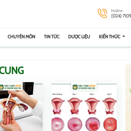
Hotline
(024) 710
CHUYÊN MÔN
TIN TỨC
DƯỢC LIỆU
KIẾN THỨC
 CUNG