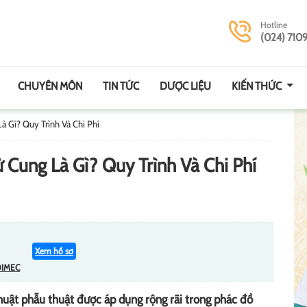
Hotline
(024) 710
CHUYÊN MÔN
TIN TỨC
DƯỢC LIỆU
KIẾN THỨC
à Gì? Quy Trình Và Chi Phí
 Cung Là Gì? Quy Trình Và Chi Phí
Xem hồ sơ
DIMEC
huật phẫu thuật được áp dụng rộng rãi trong phác đồ