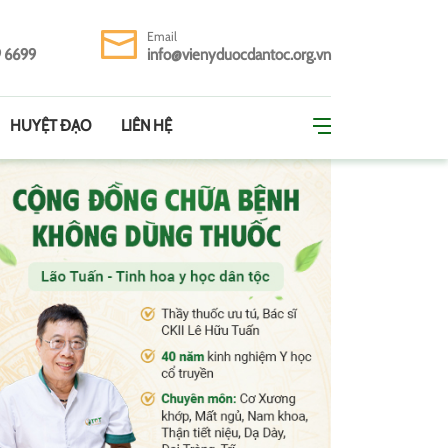
Email
9 6699
info@vienyduocdantoc.org.vn
HUYỆT ĐẠO
LIÊN HỆ