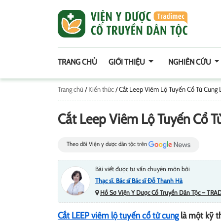
TRANG CHỦ
GIỚI THIỆU
NGHIÊN CỨU
Trang chủ
/
Kiến thức
/
Cắt Leep Viêm Lộ Tuyến Cổ Tử Cung L
Cắt Leep Viêm Lộ Tuyến Cổ Tử
Theo dõi Viện y dược dân tộc trên
Bài viết được tư vấn chuyên môn bởi
Thạc sĩ. Bác sĩ Bác sĩ Đỗ Thanh Hà
Hồ Sơ Viện Y Dược Cổ Truyền Dân Tộc – TRA
Cắt LEEP viêm lộ tuyến cổ tử cung
là một kỹ t