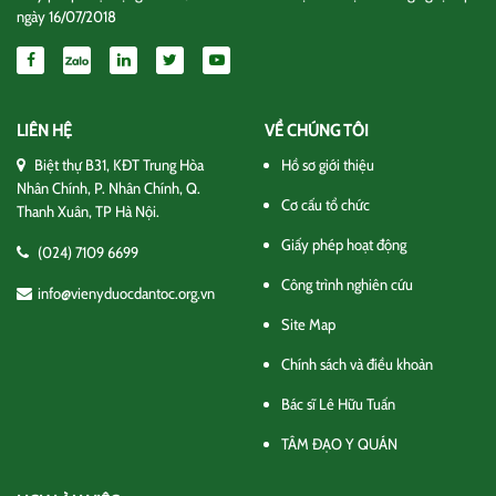
ngày 16/07/2018
LIÊN HỆ
VỀ CHÚNG TÔI
Biệt thự B31, KĐT Trung Hòa
Hồ sơ giới thiệu
Nhân Chính, P. Nhân Chính, Q.
Cơ cấu tổ chức
Thanh Xuân, TP Hà Nội.
Giấy phép hoạt động
(024) 7109 6699
Công trình nghiên cứu
info@vienyduocdantoc.org.vn
Site Map
Chính sách và điều khoản
Bác sĩ Lê Hữu Tuấn
TÂM ĐẠO Y QUÁN