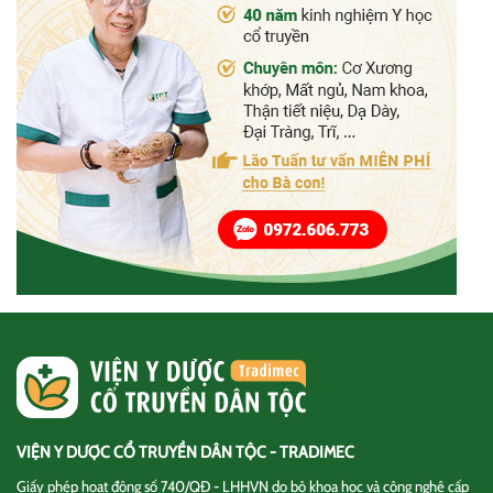
VIỆN Y DƯỢC CỔ TRUYỀN DÂN TỘC - TRADIMEC
Giấy phép hoạt động số 740/QĐ - LHHVN do bộ khoa học và công nghệ cấp