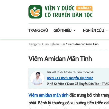
TRANG CHỦ
GIỚI THIỆU
NGHIÊN CỨU
Trang chủ
/
Ban Nghiên Cứu
/
Viêm Amidan Mãn Tính
Viêm Amidan Mãn Tính
Bài viết được tư vấn chuyên môn bởi
Bác sĩ CK II Bác sĩ Nguyễn Thị Nhuần
Hồ Sơ Viện Y Dược Cổ Truyền Dân Tộc – TRA
Viêm amidan mãn tính
đặc trưng bởi tình trạ
phát. Bệnh lý thường có xu hướng tiến triển da