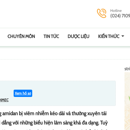
Hotline
(024) 710
CHUYÊN MÔN
TIN TỨC
DƯỢC LIỆU
KIẾN THỨC
str
Xem hồ sơ
DIMEC
ng amidan bị viêm nhiễm kéo dài và thường xuyên tái
i dẳng với những biểu hiện lâm sàng khá đa dạng. Tuỳ