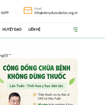
Email
9 6699
info@vienyduocdantoc.org.vn
HUYỆT ĐẠO
LIÊN HỆ
ing(0) ""