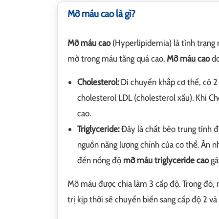
Mỡ máu cao là gì?
Mỡ máu cao
(Hyperlipidemia) là tình trạng
mỡ trong máu tăng quá cao.
Mỡ máu cao
do
Cholesterol:
Di chuyển khắp cơ thể, có 2 l
cholesterol LDL (cholesterol xấu). Khi C
cao.
Triglyceride:
Đây là chất béo trung tính đ
nguồn năng lượng chính của cơ thể. Ăn n
đến nồng độ
mỡ máu triglyceride
cao
gâ
Mỡ máu được chia làm 3 cấp độ. Trong đó, 
trị kịp thời sẽ chuyển biến sang cấp độ 2 và 