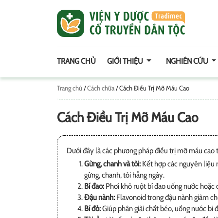
TRANG CHỦ
GIỚI THIỆU
NGHIÊN CỨU
Trang chủ
/
Cách chữa
/
Cách Điều Trị Mỡ Máu Cao
Cách Điều Trị Mỡ Máu Cao
Dưới đây là các phương pháp điều trị mỡ máu cao t
Gừng, chanh và tỏi:
Kết hợp các nguyên liệu n
gừng, chanh, tỏi hằng ngày.
Bí đao:
Phơi khô ruột bí đao uống nước hoặc 
Đậu nành:
Flavonoid trong đậu nành giảm cho
Bí đỏ:
Giúp phân giải chất béo, uống nước bí 