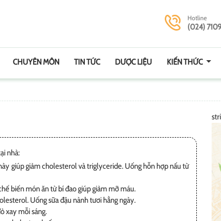
Hotline
(024) 710
CHUYÊN MÔN
TIN TỨC
DƯỢC LIỆU
KIẾN THỨC
str
ại nhà:
ày giúp giảm cholesterol và triglyceride. Uống hỗn hợp nấu từ
chế biến món ăn từ bí đao giúp giảm mỡ máu.
lesterol. Uống sữa đậu nành tươi hằng ngày.
đỏ xay mỗi sáng.