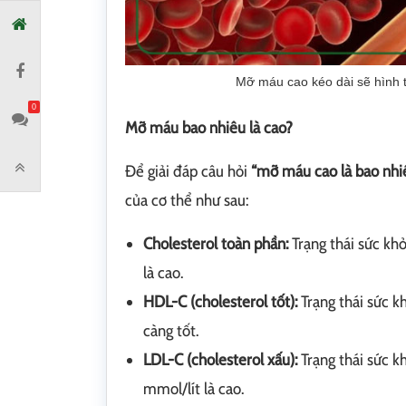
Mỡ máu cao kéo dài sẽ hình 
0
Mỡ máu bao nhiêu là cao?
Để giải đáp câu hỏi
“mỡ máu cao là bao nhi
của cơ thể như sau:
Cholesterol toàn phần:
Trạng thái sức khỏ
là cao.
HDL-C (cholesterol tốt):
Trạng thái sức k
càng tốt.
LDL-C (cholesterol xấu):
Trạng thái sức k
mmol/lít là cao.