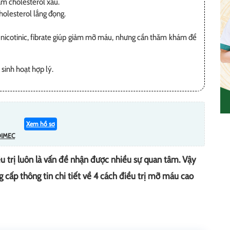
m cholesterol xấu.
olesterol lắng đọng.
 nicotinic, fibrate giúp giảm mỡ máu, nhưng cần thăm khám để
sinh hoạt hợp lý.
Xem hồ sơ
DIMEC
 trị luôn là vấn đề nhận được nhiều sự quan tâm. Vậy
g cấp thông tin chi tiết về 4 cách điều trị mỡ máu cao