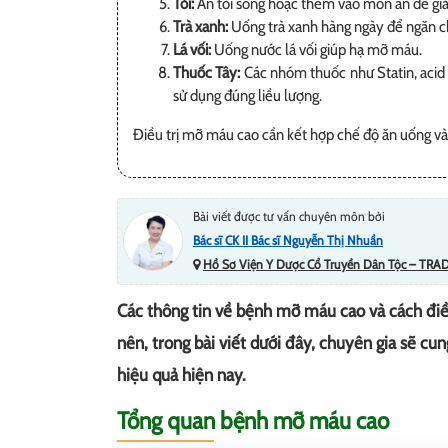
Tỏi:
Ăn tỏi sống hoặc thêm vào món ăn để giả
Trà xanh:
Uống trà xanh hàng ngày để ngăn ch
Lá vối:
Uống nước lá vối giúp hạ mỡ máu.
Thuốc Tây:
Các nhóm thuốc như Statin, acid
sử dụng đúng liều lượng.
Điều trị mỡ máu cao cần kết hợp chế độ ăn uống và 
Bài viết được tư vấn chuyên môn bởi
Bác sĩ CK II Bác sĩ Nguyễn Thị Nhuần
Hồ Sơ Viện Y Dược Cổ Truyền Dân Tộc – TRA
Các thông tin về bệnh mỡ máu cao và cách điều
nên, trong bài viết dưới đây, chuyên gia sẽ cun
hiệu quả hiện nay.
Tổng quan bệnh mỡ máu cao