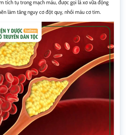
m tích tụ trong mạch máu, được gọi là xơ vữa động
hẽn làm tăng nguy cơ đột quỵ, nhồi máu cơ tim.