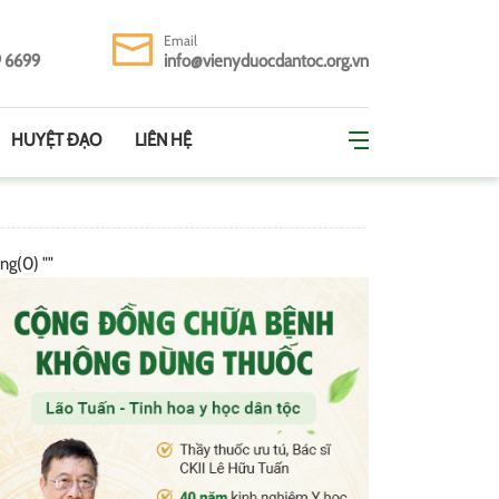
Email
9 6699
info@vienyduocdantoc.org.vn
HUYỆT ĐẠO
LIÊN HỆ
ing(0) ""