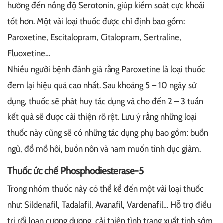
hưởng đến nồng độ Serotonin, giúp kiểm soát cực khoái
tốt hơn. Một vài loại thuốc được chỉ định bao gồm:
Paroxetine, Escitalopram, Citalopram, Sertraline,
Fluoxetine…
Nhiều người bệnh đánh giá rằng Paroxetine là loại thuốc
đem lại hiệu quả cao nhất. Sau khoảng 5 – 10 ngày sử
dụng, thuốc sẽ phát huy tác dụng và cho đến 2 – 3 tuần
kết quả sẽ được cải thiện rõ rệt. Lưu ý rằng những loại
thuốc này cũng sẽ có những tác dụng phụ bao gồm: buồn
ngủ, đổ mồ hôi, buồn nôn và ham muốn tình dục giảm.
Thuốc ức chế Phosphodiesterase-5
Trong nhóm thuốc này có thể kể đến một vài loại thuốc
như: Sildenafil, Tadalafil, Avanafil, Vardenafil… Hỗ trợ điều
trị rối loạn cương dương, cải thiện tình trạng xuất tinh sớm.