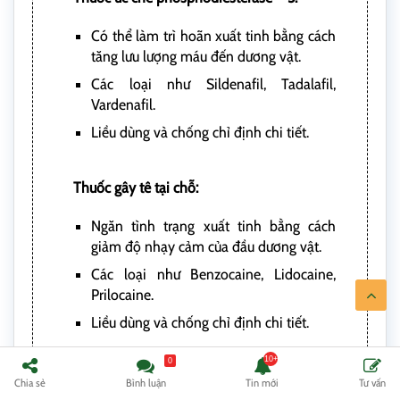
Có thể làm trì hoãn xuất tinh bằng cách
tăng lưu lượng máu đến dương vật.
Các loại như Sildenafil, Tadalafil,
Vardenafil.
Liều dùng và chống chỉ định chi tiết.
Thuốc gây tê tại chỗ:
Ngăn tình trạng xuất tinh bằng cách
giảm độ nhạy cảm của đầu dương vật.
Các loại như Benzocaine, Lidocaine,
Prilocaine.
Liều dùng và chống chỉ định chi tiết.
0
Thực phẩm chức năng cải thiện xuất tinh
Chia sẻ
Bình luận
Tin mới
Tư vấn
sớm: