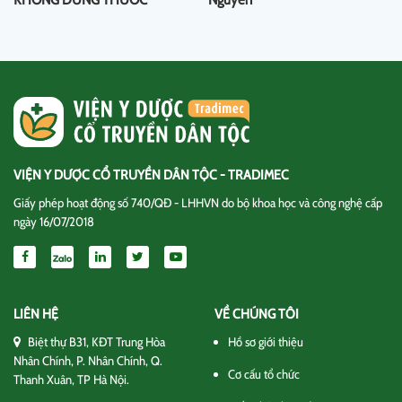
VIỆN Y DƯỢC CỔ TRUYỀN DÂN TỘC - TRADIMEC
Giấy phép hoạt động số 740/QĐ - LHHVN do bộ khoa học và công nghệ cấp
ngày 16/07/2018
LIÊN HỆ
VỀ CHÚNG TÔI
Biệt thự B31, KĐT Trung Hòa
Hồ sơ giới thiệu
Nhân Chính, P. Nhân Chính, Q.
Cơ cấu tổ chức
Thanh Xuân, TP Hà Nội.