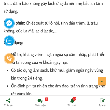
trà,… đảm bảo không gây kích ứng da nên mẹ bầu an tâm
sử dụng.
Thành phần:
Chiết xuất từ lô hội, tinh dầu tràm, lá trầu
không, cúc La Mã, acid lactic,…
Công dụng:
Hỗ trợ kháng viêm, ngăn ngừa sự xâm nhập, phát triển
và tấn công của vi khuẩn gây hại.
Có tác dụng làm sạch, khử mùi, giảm ngứa ngáy vùng
kín trong 24 tiếng.
Ổn định pH tự nhiên cho âm đạo, tránh tình trạng khô
rát vùng kín.
0
Giá bán tham khảo:
250.000 VNĐ/chai 100ml.
Chia sẻ
Bình luận
Tin mới
Tư vấn