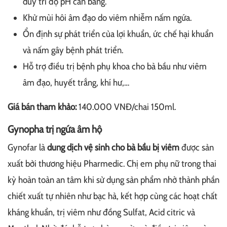
duy trì độ pH cân bằng.
Khử mùi hôi âm đạo do viêm nhiễm nấm ngứa.
Ổn định sự phát triển của lợi khuẩn, ức chế hại khuẩn
và nấm gây bệnh phát triển.
Hỗ trợ điều trị bệnh phụ khoa cho bà bầu như viêm
âm đạo, huyết trắng, khí hư,…
Giá bán tham khảo:
140.000 VNĐ/chai 150ml.
Gynopha trị ngứa âm hộ
Gynofar là
dung dịch vệ sinh cho bà bầu bị viêm
được sản
xuất bởi thương hiệu Pharmedic. Chị em phụ nữ trong thai
kỳ hoàn toàn an tâm khi sử dụng sản phẩm nhờ thành phần
chiết xuất tự nhiên như bạc hà, kết hợp cùng các hoạt chất
kháng khuẩn, trị viêm như đồng Sulfat, Acid citric và