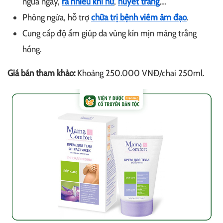
ngứa ngáy,
ra nhiều khí hư
,
huyết trắng
,…
Phòng ngừa, hỗ trợ
chữa trị bệnh viêm âm đạo
.
Cung cấp độ ẩm giúp da vùng kín mịn màng trắng
hồng.
Giá bán tham khảo:
Khoảng 250.000 VNĐ/chai 250ml.