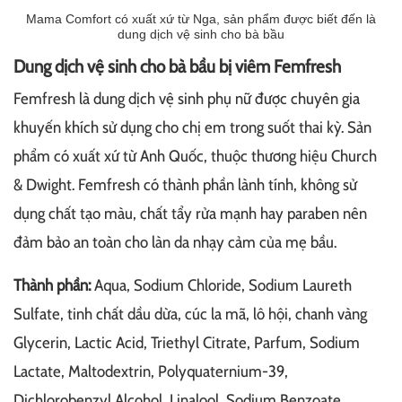
Mama Comfort có xuất xứ từ Nga, sản phẩm được biết đến là
dung dịch vệ sinh cho bà bầu
Dung dịch vệ sinh cho bà bầu bị viêm Femfresh
Femfresh là dung dịch vệ sinh phụ nữ được chuyên gia
khuyến khích sử dụng cho chị em trong suốt thai kỳ. Sản
phẩm có xuất xứ từ Anh Quốc, thuộc thương hiệu Church
& Dwight. Femfresh có thành phần lành tính, không sử
dụng chất tạo màu, chất tẩy rửa mạnh hay paraben nên
đảm bảo an toàn cho làn da nhạy cảm của mẹ bầu.
Thành phần:
Aqua, Sodium Chloride, Sodium Laureth
Sulfate, tinh chất dầu dừa, cúc la mã, lô hội, chanh vàng
Glycerin, Lactic Acid, Triethyl Citrate, Parfum, Sodium
Lactate, Maltodextrin, Polyquaternium-39,
Dichlorobenzyl Alcohol, Linalool, Sodium Benzoate,