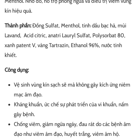
Menthol. Nhờ đó, hỗ trợ phòng ngừa và điều trị viêm vùng
kín hiệu quả.
Thành phần:
Đồng Sulfat, Menthol, tinh dầu bạc hà, mùi
Lavand, Acid citric, anatri Lauryl Sulfat, Polysorbat 80,
xanh patent V, vàng Tartrazin, Ethanol 96%, nước tinh
khiết.
Công dụng:
Vệ sinh vùng kín sạch sẽ mà không gây kích ứng niêm
mạc âm đạo.
Kháng khuẩn, ức chế sự phát triển của vi khuẩn, nấm
gây bệnh.
Chống viêm, giảm ngứa ngáy, đau rát do các bệnh âm
đạo như viêm âm đạo, huyết trắng, viêm âm hộ.