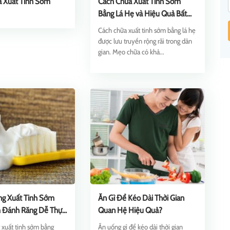
a Xuất Tinh Sớm
Cách Chữa Xuất Tinh Sớm
Bằng Lá Hẹ và Hiệu Quả Bất
Ngờ
Cách chữa xuất tinh sớm bằng lá hẹ
được lưu truyền rộng rãi trong dân
gian. Mẹo chữa có khả...
ng Xuất Tinh Sớm
Ăn Gì Để Kéo Dài Thời Gian
 Đánh Răng Dễ Thực
Quan Hệ Hiệu Quả?
 xuất tinh sớm bằng
Ăn uống gì để kéo dài thời gian