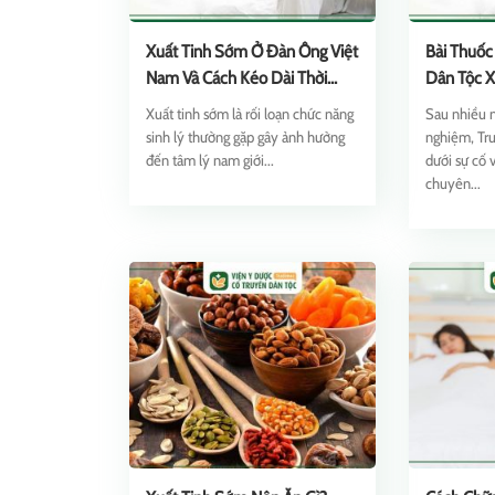
Xuất Tinh Sớm Ở Đàn Ông Việt
Bài Thuô
Nam Và Cách Kéo Dài Thời
Dân Tộc X
Gian Quan Hệ Từ Thuốc Nam
[Quan Hệ 
Xuất tinh sớm là rối loạn chức năng
Sau nhiều 
sinh lý thường gặp gây ảnh hưởng
nghiệm, Tr
đến tâm lý nam giới...
dưới sự cố 
chuyên...