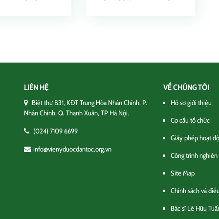
LIÊN HỆ
VỀ CHÚNG TÔI
Biệt thự B31, KĐT Trung Hòa Nhân Chính, P.
Hồ sơ giới thiệu
Nhân Chính, Q. Thanh Xuân, TP Hà Nội.
Cơ cấu tổ chức
(024) 7109 6699
Giấy phép hoạt đ
info@vienyduocdantoc.org.vn
Công trình nghiên
Site Map
Chính sách và điề
Bác sĩ Lê Hữu Tuấ