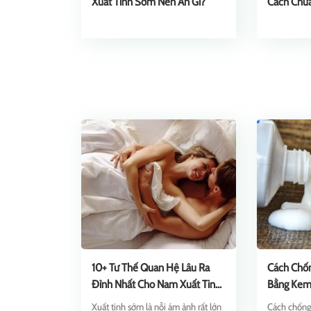
Xuất Tinh Sớm Nên Ăn Gì?
Cách Chữ
10+ Tư Thế Quan Hệ Lâu Ra
Cách Chố
Đỉnh Nhất Cho Nam Xuất Tinh
Bằng Kem
Sớm
Hiện
Xuất tinh sớm là nỗi ám ảnh rất lớn
Cách chống