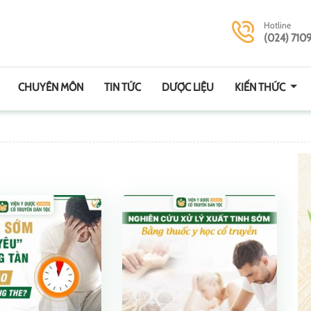
Hotline
(024) 710
CHUYÊN MÔN
TIN TỨC
DƯỢC LIỆU
KIẾN THỨC