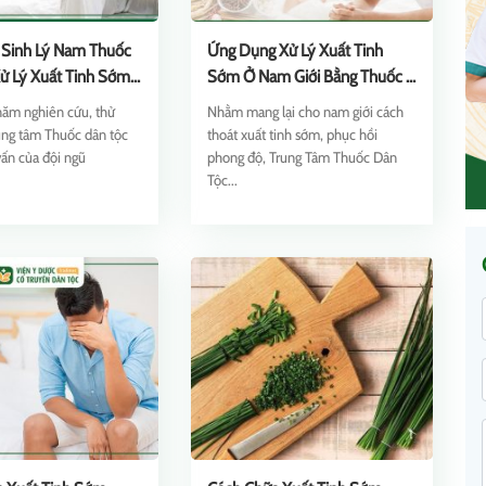
́c Sinh Lý Nam Thuốc
Ứng Dụng Xử Lý Xuất Tinh
ử Lý Xuất Tinh Sớm
Sớm Ở Nam Giới Bằng Thuốc Y
Lâu Và Sung Mãn]
Học Cổ Truyền [Chuẩn Y Khoa]
năm nghiên cứu, thử
Nhằm mang lại cho nam giới cách
ung tâm Thuốc dân tộc
thoát xuất tinh sớm, phục hồi
vấn của đội ngũ
phong độ, Trung Tâm Thuốc Dân
Tộc...