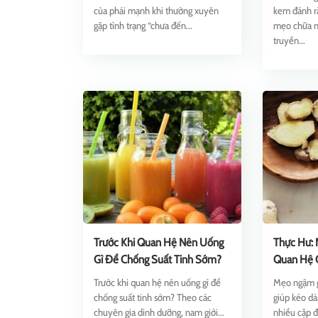
của phái mạnh khi thường xuyên
kem đánh r
gặp tình trạng “chưa đến...
mẹo chữa n
truyền...
Trước Khi Quan Hệ Nên Uống
Thực Hư: 
Gì Để Chống Suất Tinh Sớm?
Quan Hệ G
Gian?
Trước khi quan hệ nên uống gì để
Mẹo ngậm g
chống suất tinh sớm? Theo các
giúp kéo dà
chuyên gia dinh dưỡng, nam giới...
nhiều cặp đ