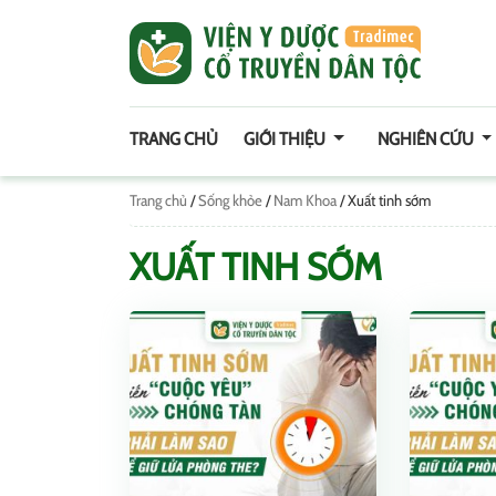
TRANG CHỦ
GIỚI THIỆU
NGHIÊN CỨU
Trang chủ
/
Sống khỏe
/
Nam Khoa
/
Xuất tinh sớm
XUẤT TINH SỚM