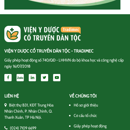
VIỆN Y DƯỢC CỔ TRUYỀN DÂN TỘC - TRADIMEC
Giấy phép hoạt động số 740/QĐ - LHHVN do bộ khoa học và công nghệ cấp
ngày 16/07/2018
LIÊN HỆ
VỀ CHÚNG TÔI
Biệt thự B31, KĐT Trung Hòa
Hồ sơ giới thiệu
Nhân Chính, P. Nhân Chính, Q.
Cơ cấu tổ chức
Thanh Xuân, TP Hà Nội.
Giấy phép hoạt động
(024) 7109 6699