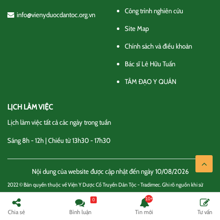
Công trình nghiên cứu
info@vienyduocdantoc.org.vn
Site Map
Chính sách và điều khoản
Bác sĩ Lê Hữu Tuấn
TÂM ĐẠO Y QUÁN
LỊCH LÀM VIỆC
Lịch làm việc tất cả các ngày trong tuần
Sáng 8h - 12h | Chiều từ 13h30 - 17h30
Nội dung của website được cập nhật đến ngày 10/08/2026
2022 © Bản quyền thuộc về Viện Y Dược Cổ Truyền Dân Tộc - Tradimec. Ghi rõ nguồn khi sử
dụng thông tin
0
Chính sách và điều khoản
Liên hệ
Chia sẻ
Bình luận
Tin mới
Tư vấn