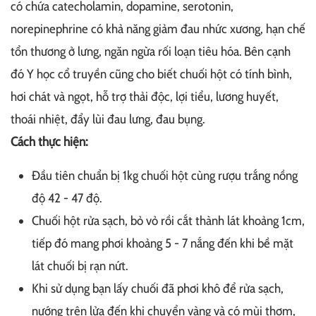
có chứa catecholamin, dopamine, serotonin,
norepinephrine có khả năng giảm đau nhức xương, hạn chế
tổn thương ở lưng, ngăn ngừa rối loạn tiêu hóa. Bên cạnh
đó Y học cổ truyền cũng cho biết chuối hột có tính bình,
hơi chát và ngọt, hỗ trợ thải độc, lợi tiểu, lương huyết,
thoái nhiệt, đẩy lùi đau lưng, đau bụng.
Cách thực hiện:
Đầu tiên chuẩn bị 1kg chuối hột cùng rượu trắng nồng
độ 42 - 47 độ.
Chuối hột rửa sạch, bỏ vỏ rồi cắt thành lát khoảng 1cm,
tiếp đó mang phơi khoảng 5 - 7 nắng đến khi bề mặt
lát chuối bị rạn nứt.
Khi sử dụng bạn lấy chuối đã phơi khô để rửa sạch,
nướng trên lửa đến khi chuyển vàng và có mùi thơm,