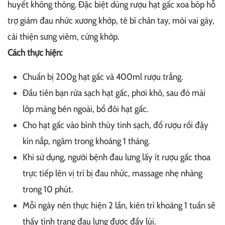
huyết không thông. Đặc biệt dùng rượu hạt gấc xoa bóp hỗ
trợ giảm đau nhức xương khớp, tê bì chân tay, mỏi vai gáy,
cải thiện sưng viêm, cứng khớp.
Cách thực hiện:
Chuẩn bị 200g hạt gấc và 400ml rượu trắng.
Đầu tiên bạn rửa sạch hạt gấc, phơi khô, sau đó mài
lớp màng bên ngoài, bổ đôi hạt gấc.
Cho hạt gấc vào bình thủy tinh sạch, đổ rượu rồi đậy
kín nắp, ngâm trong khoảng 1 tháng.
Khi sử dụng, người bệnh đau lưng lấy ít rượu gấc thoa
trực tiếp lên vị trí bị đau nhức, massage nhẹ nhàng
trong 10 phút.
Mỗi ngày nên thực hiện 2 lần, kiên trì khoảng 1 tuần sẽ
thấy tình trạng đau lưng được đẩy lùi.