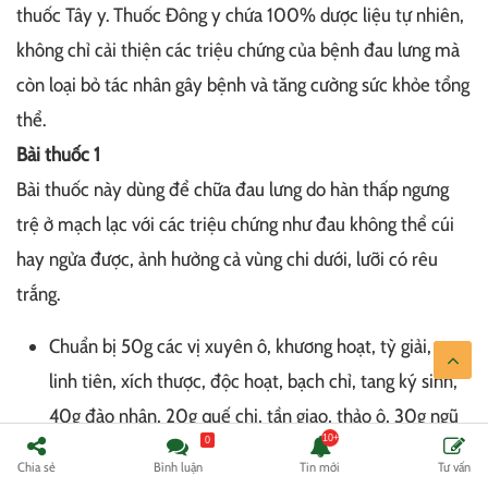
thuốc Tây y. Thuốc Đông y chứa 100% dược liệu tự nhiên,
không chỉ cải thiện các triệu chứng của bệnh đau lưng mà
còn loại bỏ tác nhân gây bệnh và tăng cường sức khỏe tổng
thể.
Bài thuốc 1
Bài thuốc này dùng để chữa đau lưng do hàn thấp ngưng
trệ ở mạch lạc với các triệu chứng như đau không thể cúi
hay ngửa được, ảnh hưởng cả vùng chi dưới, lưỡi có rêu
trắng.
Chuẩn bị 50g các vị xuyên ô, khương hoạt, tỳ giải, uy
linh tiên, xích thược, độc hoạt, bạch chỉ, tang ký sinh,
40g đào nhân, 20g quế chi, tần giao, thảo ô, 30g ngũ
0
gia bì, phòng kỷ, 15g phòng phong, 5g hồng hoa.
Chia sẻ
Bình luận
Tin mới
Tư vấn
Các nguyên liệu này rửa sạch, phơi khô rồi tán thành