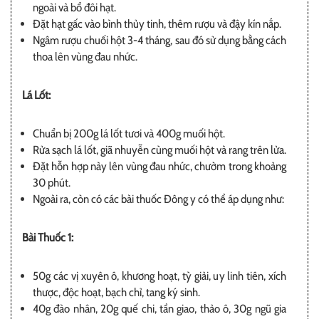
ngoài và bổ đôi hạt.
Đặt hạt gấc vào bình thủy tinh, thêm rượu và đậy kín nắp.
Ngâm rượu chuối hột 3-4 tháng, sau đó sử dụng bằng cách
thoa lên vùng đau nhức.
Lá Lốt:
Chuẩn bị 200g lá lốt tươi và 400g muối hột.
Rửa sạch lá lốt, giã nhuyễn cùng muối hột và rang trên lửa.
Đặt hỗn hợp này lên vùng đau nhức, chườm trong khoảng
30 phút.
Ngoài ra, còn có các bài thuốc Đông y có thể áp dụng như:
Bài Thuốc 1:
50g các vị xuyên ô, khương hoạt, tỳ giải, uy linh tiên, xích
thược, độc hoạt, bạch chỉ, tang ký sinh.
40g đào nhân, 20g quế chi, tần giao, thảo ô, 30g ngũ gia