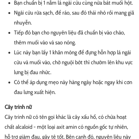
Bạn chuẩn bị 1 nắm lá ngải cứu cùng nửa bát muối hột.
Ngải cứu rửa sạch, để ráo, sau đó thái nhỏ rồi mang giã
nhuyễn.
Tiếp đó bạn cho nguyên liệu đã chuẩn bị vào chảo,
thêm muối vào và sao nóng.
Lúc này bạn lấy 1 khăn mỏng để đựng hỗn hợp lá ngải
cứu và muối vào, chờ nguội bớt thì chườm lên khu vực
lưng bị đau nhức.
Có thể áp dụng mẹo này hàng ngày hoặc ngay khi cơn
đau lưng xuất hiện.
Cây trinh nữ
Cây trinh nữ có tên gọi khác là cây xấu hổ, có chứa hoạt
chất alcaloid - một loại axit amin có nguồn gốc tự nhiên,
hỗ trợ giảm đau, gây tê tốt. Bên cạnh đó, nguyên liệu này