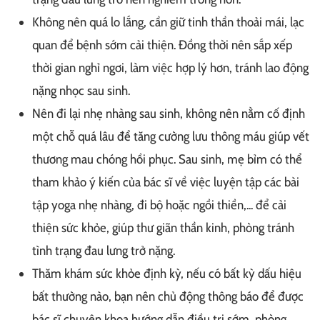
Không nên quá lo lắng, cần giữ tinh thần thoải mái, lạc
quan để bệnh sớm cải thiện. Đồng thời nên sắp xếp
thời gian nghỉ ngơi, làm việc hợp lý hơn, tránh lao động
nặng nhọc sau sinh.
Nên đi lại nhẹ nhàng sau sinh, không nên nằm cố định
một chỗ quá lâu để tăng cường lưu thông máu giúp vết
thương mau chóng hồi phục. Sau sinh, mẹ bỉm có thể
tham khảo ý kiến của bác sĩ về việc luyện tập các bài
tập yoga nhẹ nhàng, đi bộ hoặc ngồi thiền,... để cải
thiện sức khỏe, giúp thư giãn thần kinh, phòng tránh
tình trạng đau lưng trở nặng.
Thăm khám sức khỏe định kỳ, nếu có bất kỳ dấu hiệu
bất thường nào, bạn nên chủ động thông báo để được
bác sĩ chuyên khoa hướng dẫn điều trị sớm, phòng