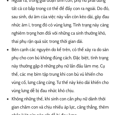
Ngoài ra, trong giai đoạn sinh con, phụ nữ phải dùng
tất cả cơ bắp trong cơ thể để đẩy con ra ngoài. Do đó,
sau sinh, dư âm của việc này vẫn còn kéo dài, gây đau
nhức âm ỉ, trong đó có vùng lưng. Tình trạng này càng
nghiêm trọng hơn đối với những ca sinh thường khó,
thai phụ rặn quá sức trong thời gian dài.
Bên cạnh các nguyên do kể trên, có thể xảy ra do sản
phụ cho con bú không đúng cách. Đặc biệt, tình trạng
này thường gặp ở những phụ nữ lần đầu làm mẹ. Cụ
thể, các mẹ bỉm tập trung khi con bú vú khiến cho
vùng cổ, lưng căng cứng. Tư thế này kéo dài khiến cho
vùng lưng dễ bị đau nhức khó chịu.
Không những thế, khi sinh con cần phụ nữ dành thời
gian chăm con và chịu nhiều áp lực, căng thẳng, thêm