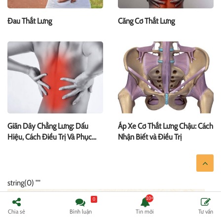
Đau Thắt Lưng
Căng Cơ Thắt Lưng
Giãn Dây Chằng Lưng: Dấu
Áp Xe Cơ Thắt Lưng Chậu: Cách
Hiệu, Cách Điều Trị Và Phục
Nhận Biết và Điều Trị
Hồi
string(0) ""
0
Chia sẻ
Bình luận
Tin mới
Tư vấn