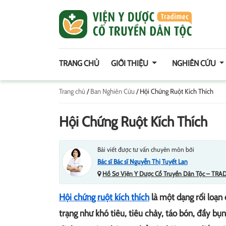
TRANG CHỦ
GIỚI THIỆU
NGHIÊN CỨU
Trang chủ
/
Ban Nghiên Cứu
/
Hội Chứng Ruột Kích Thích
Hội Chứng Ruột Kích Thích
Bài viết được tư vấn chuyên môn bởi
Bác sĩ Bác sĩ Nguyễn Thị Tuyết Lan
Hồ Sơ Viện Y Dược Cổ Truyền Dân Tộc – TRA
Hội chứng ruột kích thích
là một dạng rối loạn 
trạng như khó tiêu, tiêu chảy, táo bón, đầy bụ