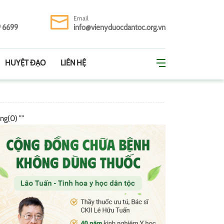
Email
9 6699
info@vienyduocdantoc.org.vn
HUYỆT ĐẠO
LIÊN HỆ
ing(0) ""