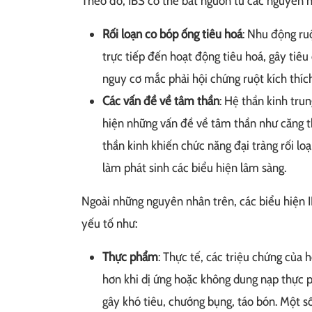
Theo đó, IBS có thể bắt nguồn từ các nguyên n
Rối loạn co bóp ống tiêu hoá
: Nhu động ru
trực tiếp đến hoạt động tiêu hoá, gây tiêu 
nguy cơ mắc phải hội chứng ruột kích thích
Các vấn đề về tâm thần
: Hệ thần kinh trun
hiện những vấn đề về tâm thần như căng th
thần kinh khiến chức năng đại tràng rối lo
làm phát sinh các biểu hiện lâm sàng.
Ngoài những nguyên nhân trên, các biểu hiện IB
yếu tố như:
Thực phẩm
: Thực tế, các triệu chứng của 
hơn khi dị ứng hoặc không dung nạp thực 
gây khó tiêu, chướng bụng, táo bón. Một 