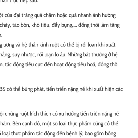
hân trực tiếp sau:
ột của đại tràng quá chậm hoặc quá nhanh ảnh hưởng
chảy, táo bón, khó tiêu, đầy bụng,.... đồng thời làm tăng
.
g ương và hệ thần kinh ruột có thể bị rối loạn khi xuất
ẳng, suy nhược, rối loạn lo âu. Những bất thường ở hệ
ạn, tác động tiêu cực đến hoạt động tiêu hoá, đồng thời
S có thể bùng phát, tiến triển nặng nề khi xuất hiện các
hội chứng ruột kích thích có xu hướng tiến triển nặng nề
phẩm. Bên cạnh đó, một số loại thực phẩm cũng có thể
số loại thực phẩm tác động đến bệnh lý, bao gồm bông