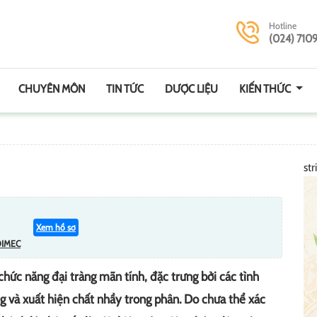
Hotline
(024) 710
CHUYÊN MÔN
TIN TỨC
DƯỢC LIỆU
KIẾN THỨC
str
Xem hồ sơ
DIMEC
chức năng đại tràng mãn tính, đặc trưng bởi các tình
ng và xuất hiện chất nhầy trong phân. Do chưa thể xác