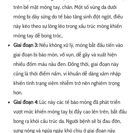
trên bề mặt móng tay, chân. Một số vùng da dưới
móng bị dày sừng do tế bào tăng sinh đột ngột, điều
này kéo theo sự lỏng lẻo trong xấu trúc móng khiến
móng tay dễ bong tróc,
Giai đoạn 3:
Nếu không xử lý, móng bắt đầu tiến vào
giai đoạn bị bào mòn, vỡ vụn, dễ gãy và xuất hiện
nhiều đốm màu nâu đen. Đồng thời, giai đoạn này
cũng là thời điểm nấm, vi khuẩn dễ dàng xâm nhập
khiến tình trạng viêm nhiễm trở nên nghiêm trọng
hơn.
Giai đoạn 4:
Lúc này các tế bào móng đã phát triển
vượt mức khiến móng tay bị đẩy cao lên trên, bắt đầu
bong ra khỏi cấu trúc da. Người bệnh sẽ bị đau đớn,
sưng nóng và ngứa ngáy khó chịu ở giai đoạn này.