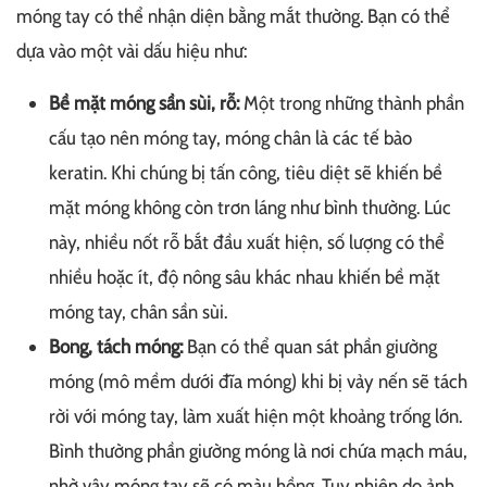
móng tay có thể nhận diện bằng mắt thường. Bạn có thể
dựa vào một vài dấu hiệu như:
Bề mặt móng sần sùi, rỗ:
Một trong những thành phần
cấu tạo nên móng tay, móng chân là các tế bào
keratin. Khi chúng bị tấn công, tiêu diệt sẽ khiến bề
mặt móng không còn trơn láng như bình thường. Lúc
này, nhiều nốt rỗ bắt đầu xuất hiện, số lượng có thể
nhiều hoặc ít, độ nông sâu khác nhau khiến bề mặt
móng tay, chân sần sùi.
Bong, tách móng:
Bạn có thể quan sát phần giường
móng (mô mềm dưới đĩa móng) khi bị vảy nến sẽ tách
rời với móng tay, làm xuất hiện một khoảng trống lớn.
Bình thường phần giường móng là nơi chứa mạch máu,
nhờ vậy móng tay sẽ có màu hồng. Tuy nhiên do ảnh