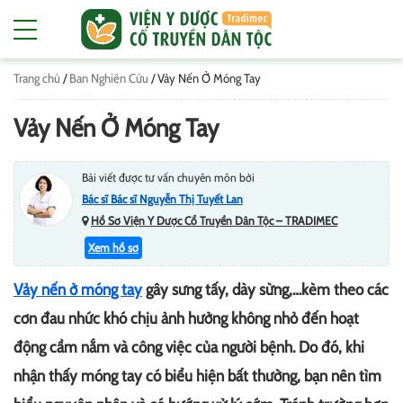
Trang chủ
/
Ban Nghiên Cứu
/
Vảy Nến Ở Móng Tay
Vảy Nến Ở Móng Tay
Bài viết được tư vấn chuyên môn bởi
Bác sĩ Bác sĩ Nguyễn Thị Tuyết Lan
Hồ Sơ Viện Y Dược Cổ Truyền Dân Tộc – TRADIMEC
Xem hồ sơ
Vảy nến ở móng tay
gây sưng tấy, dày sừng,…kèm theo các
cơn đau nhức khó chịu ảnh hưởng không nhỏ đến hoạt
động cầm nắm và công việc của người bệnh. Do đó, khi
nhận thấy móng tay có biểu hiện bất thường, bạn nên tìm