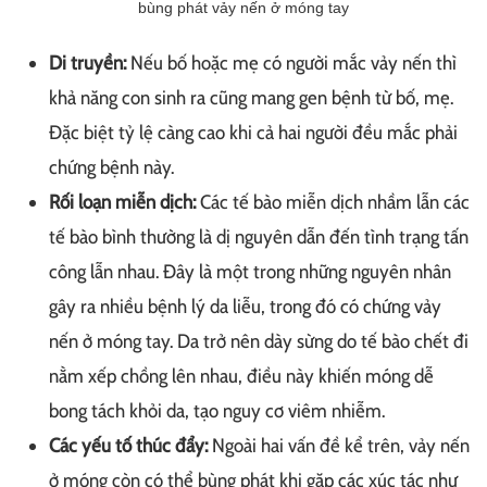
bùng phát vảy nến ở móng tay
Di truyền:
Nếu bố hoặc mẹ có người mắc vảy nến thì
khả năng con sinh ra cũng mang gen bệnh từ bố, mẹ.
Đặc biệt tỷ lệ càng cao khi cả hai người đều mắc phải
chứng bệnh này.
Rối loạn miễn dịch:
Các tế bào miễn dịch nhầm lẫn các
tế bào bình thường là dị nguyên dẫn đến tình trạng tấn
công lẫn nhau. Đây là một trong những nguyên nhân
gây ra nhiều bệnh lý da liễu, trong đó có chứng vảy
nến ở móng tay. Da trở nên dày sừng do tế bào chết đi
nằm xếp chồng lên nhau, điều này khiến móng dễ
bong tách khỏi da, tạo nguy cơ viêm nhiễm.
Các yếu tố thúc đẩy:
Ngoài hai vấn đề kể trên, vảy nến
ở móng còn có thể bùng phát khi gặp các xúc tác như