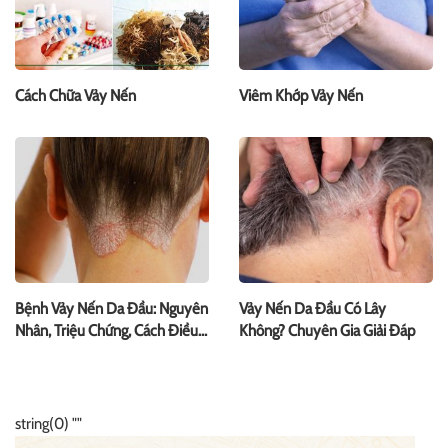
Cách Chữa Vảy Nến
Viêm Khớp Vảy Nến
Bệnh Vảy Nến Da Đầu: Nguyên
Vảy Nến Da Đầu Có Lây
Nhân, Triệu Chứng, Cách Điều
Không? Chuyên Gia Giải Đáp
Trị
string(0) ""