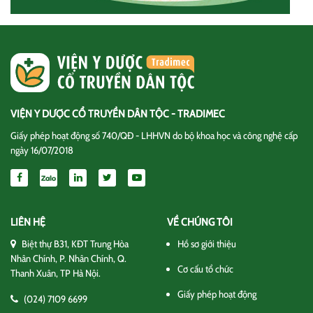
VIỆN Y DƯỢC CỔ TRUYỀN DÂN TỘC - TRADIMEC
Giấy phép hoạt động số 740/QĐ - LHHVN do bộ khoa học và công nghệ cấp
ngày 16/07/2018
LIÊN HỆ
VỀ CHÚNG TÔI
Biệt thự B31, KĐT Trung Hòa
Hồ sơ giới thiệu
Nhân Chính, P. Nhân Chính, Q.
Cơ cấu tổ chức
Thanh Xuân, TP Hà Nội.
Giấy phép hoạt động
(024) 7109 6699