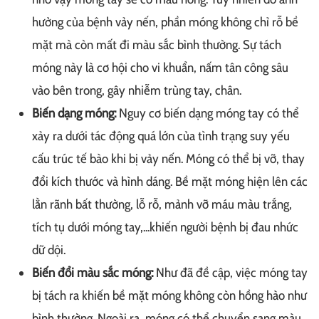
hưởng của bệnh vảy nến, phần móng không chỉ rỗ bề
mặt mà còn mất đi màu sắc bình thường. Sự tách
móng này là cơ hội cho vi khuẩn, nấm tân công sâu
vào bên trong, gây nhiễm trùng tay, chân.
Biến dạng móng:
Nguy cơ biến dạng móng tay có thể
xảy ra dưới tác động quá lớn của tình trạng suy yếu
cấu trúc tế bào khi bị vảy nến. Móng có thể bị vỡ, thay
đổi kích thước và hình dáng. Bề mặt móng hiện lên các
lằn rãnh bất thường, lỗ rỗ, mảnh vỡ máu màu trắng,
tích tụ dưới móng tay,...khiến người bệnh bị đau nhức
dữ dội.
Biến đổi màu sắc móng:
Như đã đề cập, việc móng tay
bị tách ra khiến bề mặt móng không còn hồng hào như
bình thường. Ngoài ra, móng có thể chuyển sang màu