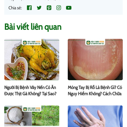
Chia sẻ:
Bài viết liên quan
Người Bị Bệnh Vảy Nến Có Ăn
Móng Tay Bị Rỗ Là Bệnh Gì? Có
Được Thịt Gà Không? Tại Sao?
Nguy Hiểm Không? Cách Chữa