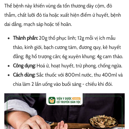
Thể bệnh này khiến vùng da tổn thương dày cộm, đỏ
thẫm, chất lưỡi đỏ tía hoặc xuất hiện điểm ứ huyết, bệnh
dai dẳng, mạch sáp hoặc tế hoãn.
Thành phần:
20g thổ phục linh; 12g mỗi vị ích mẫu
thảo, kinh giới, bạch cương tàm, đương quy, kê huyết
đằng; 8g hổ trượng căn; 6g xuyên khung; 4g cam thảo.
Công dụng:
Hoá ứ, hoạt huyết, trừ phong, chống ngứa.
Cách dùng:
Sắc thuốc với 800ml nước, thu 400ml và
chia làm 2 lần uống vào buổi sáng - chiều khi đói.