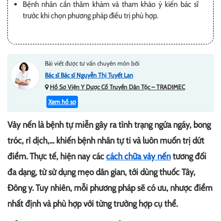
Bệnh nhân cần thăm khám và tham khảo ý kiến bác sĩ
trước khi chọn phương pháp điều trị phù hợp.
Bài viết được tư vấn chuyên môn bởi
Bác sĩ Bác sĩ Nguyễn Thị Tuyết Lan
Hồ Sơ Viện Y Dược Cổ Truyền Dân Tộc – TRADIMEC
Xem hồ sơ
Vảy nến là bệnh tự miễn gây ra tình trạng ngứa ngáy, bong
tróc, rỉ dịch,… khiến bệnh nhân tự ti và luôn muốn trị dứt
điểm. Thực tế, hiện nay các
cách chữa vảy nến
tương đối
đa dạng, từ sử dụng mẹo dân gian, tới dùng thuốc Tây,
Đông y. Tuy nhiên, mỗi phương pháp sẽ có ưu, nhược điểm
nhất định và phù hợp với từng trường hợp cụ thể.