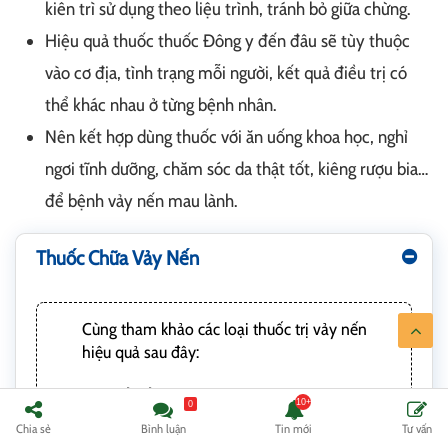
kiên trì sử dụng theo liệu trình, tránh bỏ giữa chừng.
Hiệu quả thuốc thuốc Đông y đến đâu sẽ tùy thuộc
vào cơ địa, tình trạng mỗi người, kết quả điều trị có
thể khác nhau ở từng bệnh nhân.
Nên kết hợp dùng thuốc với ăn uống khoa học, nghỉ
ngơi tĩnh dưỡng, chăm sóc da thật tốt, kiêng rượu bia…
để bệnh vảy nến mau lành.
Thuốc Chữa Vảy Nến
Cùng tham khảo các loại thuốc trị vảy nến
hiệu quả sau đây:
Anthralin:
Dạng bôi chứa Anthralin giúp
0
kiểm soát và chống viêm vảy nến. Kết
Chia sẻ
Bình luận
Tin mới
Tư vấn
hợp với mỡ axit salicylic để giảm ngứa