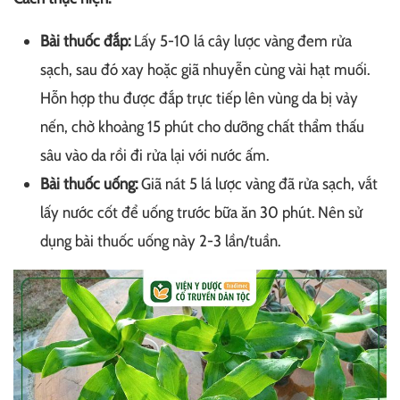
Bài thuốc đắp:
Lấy 5-10 lá cây lược vàng đem rửa
sạch, sau đó xay hoặc giã nhuyễn cùng vài hạt muối.
Hỗn hợp thu được đắp trực tiếp lên vùng da bị vảy
nến, chờ khoảng 15 phút cho dưỡng chất thẩm thấu
sâu vào da rồi đi rửa lại với nước ấm.
Bài thuốc uống:
Giã nát 5 lá lược vàng đã rửa sạch, vắt
lấy nước cốt để uống trước bữa ăn 30 phút. Nên sử
dụng bài thuốc uống này 2-3 lần/tuần.