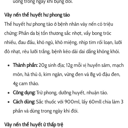
uống trong ngày khi bụng đói.
Vảy nến thể huyết hư phong táo
Thể huyết hư phong táo ở bệnh nhân vảy nến có triệu
chứng: Phần da bị tổn thương sắc nhợt, vẩy bong tróc
nhiều, đau đầu, khó ngủ, khô miệng, nhịp tim rối loạn, lưỡi
đỏ nhạt, rêu lưỡi trắng, bệnh kéo dài dai dẳng không khỏi.
Thành phần:
20g sinh địa; 12g mỗi vị huyền sâm, mạch
môn, hà thủ ô, kim ngân, vừng đen và 8g vỏ đậu đen,
4g cam thảo.
Công dụng:
Trừ phong, dưỡng huyết, nhuận táo.
Cách dùng:
Sắc thuốc với 900ml, lấy 60mll chia làm 3
phần và dùng trong ngày khi đói.
Vảy nến thể huyết ứ thấp trệ