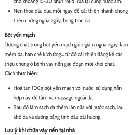
chờ khoảng 15-20 phút rồi đi rửa lại cùng nước ấm.
Nên thoa dầu dừa mỗi ngày để cải thiện nhanh chóng
triệu chứng ngứa ngáy, bong tróc da.
Bột yến mạch
Dưỡng chất trong bột yến mạch giúp giảm ngứa ngáy, làm
mềm da, hạn chế kích ứng… từ đó cải thiện đáng kể các
triệu chứng ở bệnh vảy nến giai đoạn mới khởi phát.
Cách thực hiện:
Hoà tan 100g bột yến mạch với nước, sử dụng hỗn
hợp này để tắm và massage ngoài da.
Sau đó làm sạch da thêm lần nữa với nước sạch, lau
khô da và dưỡng bằng tinh dầu oải hương.
Lưu ý khi chữa vảy nến tại nhà