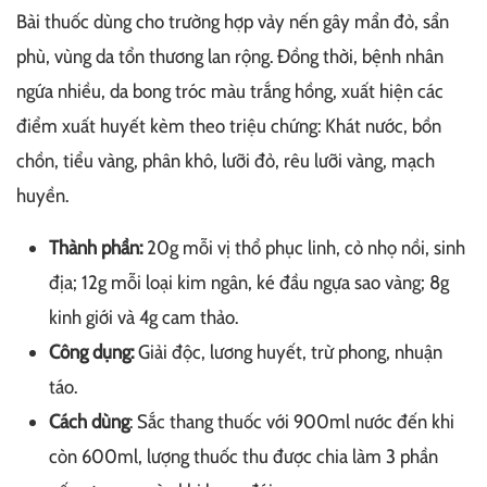
Bài thuốc dùng cho trường hợp vảy nến gây mẩn đỏ, sẩn
phù, vùng da tổn thương lan rộng. Đồng thời, bệnh nhân
ngứa nhiều, da bong tróc màu trắng hồng, xuất hiện các
điểm xuất huyết kèm theo triệu chứng: Khát nước, bồn
chồn, tiểu vàng, phân khô, lưỡi đỏ, rêu lưỡi vàng, mạch
huyền.
Thành phần:
20g mỗi vị thổ phục linh, cỏ nhọ nồi, sinh
địa; 12g mỗi loại kim ngân, ké đầu ngựa sao vàng; 8g
kinh giới và 4g cam thảo.
Công dụng:
Giải độc, lương huyết, trừ phong, nhuận
táo.
Cách dùng
: Sắc thang thuốc với 900ml nước đến khi
còn 600ml, lượng thuốc thu được chia làm 3 phần