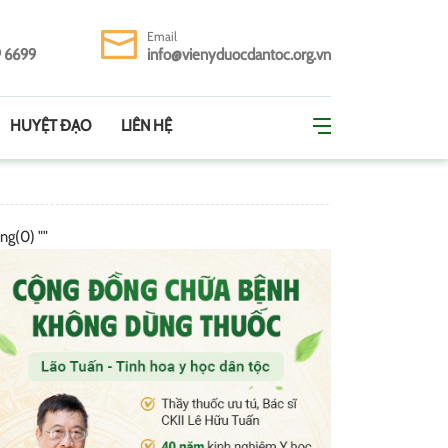
Email
9 6699
info@vienyduocdantoc.org.vn
HUYỆT ĐẠO
LIÊN HỆ
ing(0) ""