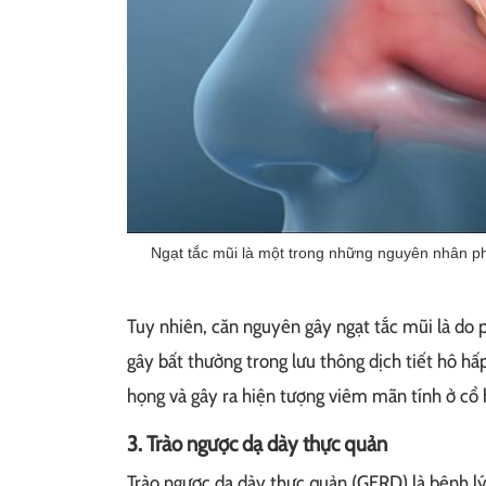
Ngạt tắc mũi là một trong những nguyên nhân p
Tuy nhiên, căn nguyên gây ngạt tắc mũi là do 
gây bất thường trong lưu thông dịch tiết hô hấ
họng và gây ra hiện tượng viêm mãn tính ở cổ 
3. Trào ngược dạ dày thực quản
Trào ngược dạ dày thực quản (GERD) là bệnh lý