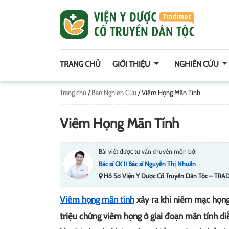
TRANG CHỦ
GIỚI THIỆU
NGHIÊN CỨU
Trang chủ
/
Ban Nghiên Cứu
/
Viêm Họng Mãn Tính
Viêm Họng Mãn Tính
Bài viết được tư vấn chuyên môn bởi
Bác sĩ CK II Bác sĩ Nguyễn Thị Nhuần
Hồ Sơ Viện Y Dược Cổ Truyền Dân Tộc – TRA
Viêm họng mãn tính
xảy ra khi niêm mạc họng 
triệu chứng viêm họng ở giai đoạn mãn tính diễ