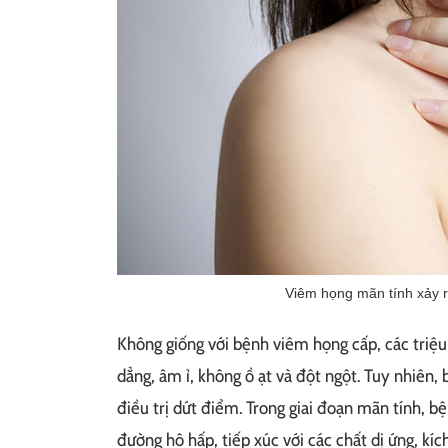
Viêm họng mãn tính xảy r
Không giống với bệnh viêm họng cấp, các triệu
dẳng, âm ỉ, không ồ ạt và đột ngột. Tuy nhiên, b
điều trị dứt điểm. Trong giai đoạn mãn tính, 
đường hô hấp, tiếp xúc với các chất dị ứng, kíc