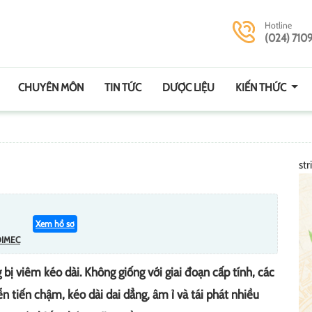
Hotline
(024) 710
CHUYÊN MÔN
TIN TỨC
DƯỢC LIỆU
KIẾN THỨC
str
Xem hồ sơ
DIMEC
bị viêm kéo dài. Không giống với giai đoạn cấp tính, các
n tiến chậm, kéo dài dai dẳng, âm ỉ và tái phát nhiều