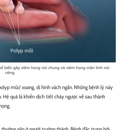
hổ biến gây viêm họng nói chung và viêm họng mãn tính nói
riêng
polyp mũi/ xoang, dị hình vách ngăn. Những bệnh lý này
p. Hệ quả là khiến dịch tiết chảy ngược về sau thành
họng.
 thường gặp ở người trưởng thành. Bệnh đặc trưng bởi