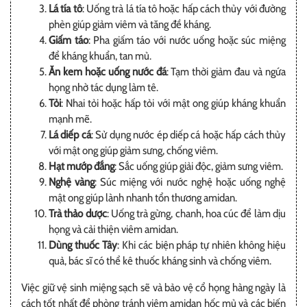
Lá tía tô
: Uống trà lá tía tô hoặc hấp cách thủy với đường
phèn giúp giảm viêm và tăng đề kháng.
Giấm táo
: Pha giấm táo với nước uống hoặc súc miệng
để kháng khuẩn, tan mủ.
Ăn kem hoặc uống nước đá
: Tạm thời giảm đau và ngứa
họng nhờ tác dụng làm tê.
Tỏi
: Nhai tỏi hoặc hấp tỏi với mật ong giúp kháng khuẩn
mạnh mẽ.
Lá diếp cá
: Sử dụng nước ép diếp cá hoặc hấp cách thủy
với mật ong giúp giảm sưng, chống viêm.
Hạt mướp đắng
: Sắc uống giúp giải độc, giảm sưng viêm.
Nghệ vàng
: Súc miệng với nước nghệ hoặc uống nghệ
mật ong giúp lành nhanh tổn thương amidan.
Trà thảo dược
: Uống trà gừng, chanh, hoa cúc để làm dịu
họng và cải thiện viêm amidan.
Dùng thuốc Tây
: Khi các biện pháp tự nhiên không hiệu
quả, bác sĩ có thể kê thuốc kháng sinh và chống viêm.
Việc giữ vệ sinh miệng sạch sẽ và bảo vệ cổ họng hàng ngày là
cách tốt nhất để phòng tránh viêm amidan hốc mủ và các biến