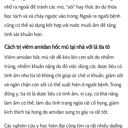
nhổ ra ngoài để tránh các mủ, "sỏi" hay thức ăn dư thừa
bọc tách và và chảy ngược vào trong. Ngoài ra người bệnh
cũng có thể sử dụng kết hợp với nước muối ấm để tăng
tính sát khuẩn hơn.
Cách trị viêm amidan hốc mủ tại nhà với lá tía tô
Viêm amidan hốc mủ rất dễ kéo lên cơn sốt do nhiễm
trùng, nhiễm khuẩn nặng do đó việc dùng các dược liệu có
tính ấm như tía tô không chỉ giúp ức chế vi khuẩn, giảm sốt
và ngăn chặn cơn sốt có thể xuất hiện ở người bệnh. Trong
đông y, tía tô là dược liệu có tính ấm, vị cay, có khả năng
làm ấm cơ thể, làm dịu tình trạng ngứa rát cổ họng, giảm
kích thích tại họng do amidan sưng to gây ra rất tốt.
Các nghiên cứu y học hiện đại cũng tìm ra rất nhiều dưỡng