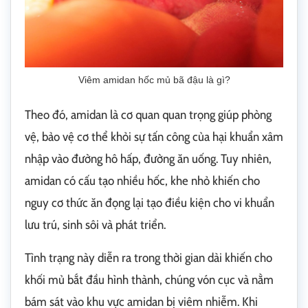
Viêm amidan hốc mủ bã đậu là gì?
Theo đó, amidan là cơ quan quan trọng giúp phòng
vệ, bảo vệ cơ thể khỏi sự tấn công của hại khuẩn xâm
nhập vào đường hô hấp, đường ăn uống. Tuy nhiên,
amidan có cấu tạo nhiều hốc, khe nhỏ khiến cho
nguy cơ thức ăn đọng lại tạo điều kiện cho vi khuẩn
lưu trú, sinh sôi và phát triển.
Tình trạng này diễn ra trong thời gian dài khiến cho
khối mủ bắt đầu hình thành, chúng vón cục và nằm
bám sát vào khu vực amidan bị viêm nhiễm. Khi