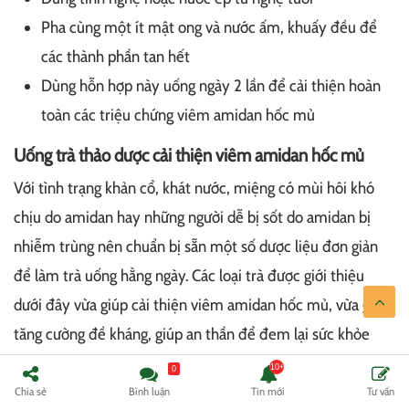
Pha cùng một ít mật ong và nước ấm, khuấy đều để
các thành phần tan hết
Dùng hỗn hợp này uống ngày 2 lần để cải thiện hoàn
toàn các triệu chứng viêm amidan hốc mủ
Uống trà thảo dược cải thiện viêm amidan hốc mủ
Với tình trạng khản cổ, khát nước, miệng có mùi hôi khó
chịu do amidan hay những người dễ bị sốt do amidan bị
nhiễm trùng nên chuẩn bị sẵn một số dược liệu đơn giản
để làm trà uống hằng ngày. Các loại trà được giới thiệu
dưới đây vừa giúp cải thiện viêm amidan hốc mủ, vừa giúp
tăng cường đề kháng, giúp an thần để đem lại sức khỏe
tuyệt vời nhất cho người bệnh.
0
Chia sẻ
Bình luận
Tin mới
Tư vấn
Tham khảo một số loại trà đơn giản sau