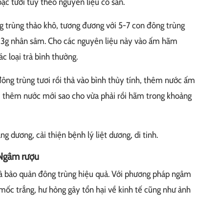
ặc tươi tùy theo nguyên liệu có sẵn.
1g trùng thảo khô, tương đương với 5-7 con đông trùng
ới 3g nhân sâm. Cho các nguyên liệu này vào ấm hãm
c loại trà bình thường.
đông trùng tươi rồi thả vào bình thủy tính, thêm nước ấm
i, thêm nước mới sao cho vừa phải rồi hãm trong khoảng
g dương, cải thiện bệnh lý liệt dương, di tinh.
 Ngâm rượu
à bảo quản đông trùng hiệu quả. Với phương pháp ngâm
 mốc trắng, hư hỏng gây tổn hại về kinh tế cũng như ảnh