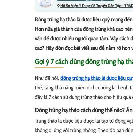
Hồ Sơ Viện Y Dược Cổ Truyền Dân Tộc – TRA
Đông trùng hạ thảo là dược liệu quý mang đến n
Hơn nữa giá thành của đông trùng khá cao nên 
vấn đề được nhiều người quan tâm. Vậy cách d
cao? Hãy đón đọc bài viết sau để nắm rõ hơn v
Gợi ý 7 cách dùng đông trùng hạ t
Như đã nói,
đông trùng hạ thảo là dược liệu qu
thể, tăng khả năng miễn dịch, chống lại bệnh 
đây là 7 cách sử dụng trùng thảo cho hiệu quả
Đông trùng hạ thảo cách dùng thế nào? Ăn 
Trùng thảo là dược liệu được lai tạo từ động vậ
không dị ứng với trùng nhộng. Theo đó bạn dù