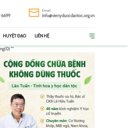
Email
9 6699
info@vienyduocdantoc.org.vn
HUYỆT ĐẠO
LIÊN HỆ
ing(0) ""