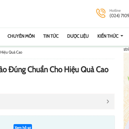
Hotline
(024) 710
CHUYÊN MÔN
TIN TỨC
DƯỢC LIỆU
KIẾN THỨC
str
 Hiệu Quả Cao
ảo Đúng Chuẩn Cho Hiệu Quả Cao
Xem hồ sơ