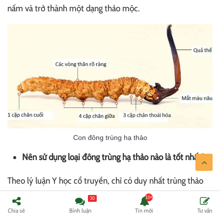
nấm và trở thành một dạng thảo mộc.
Con đông trùng hạ thảo
Nên sử dụng loại đông trùng hạ thảo nào là tốt nhất?
Theo lý luận Y học cổ truyền, chỉ có duy nhất trùng thảo
cordyceps sinensis tại Tây Tạng hội tụ được đầy đủ Tam
30
Chia sẻ
Bình luận
Tin mới
Tư vấn
Dương và Tam Âm, mang lại công dụng với gần hết các