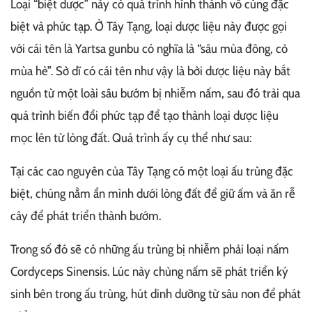
Loại “biệt dược” này có quá trình hình thành vô cùng đặc
biệt và phức tạp. Ở Tây Tạng, loại dược liệu này được gọi
với cái tên là Yartsa gunbu có nghĩa là “sâu mùa đông, cỏ
mùa hè”. Sở dĩ có cái tên như vậy là bởi dược liệu này bắt
nguồn từ một loài sâu bướm bị nhiễm nấm, sau đó trải qua
quá trình biến đổi phức tạp để tạo thành loại dược liệu
mọc lên từ lòng đất. Quá trình ấy cụ thể như sau:
Tại các cao nguyên của Tây Tạng có một loại ấu trùng đặc
biệt, chúng nằm ẩn mình dưới lòng đất để giữ ấm và ăn rễ
cây để phát triển thành bướm.
Trong số đó sẽ có những ấu trùng bị nhiễm phải loại nấm
Cordyceps Sinensis. Lúc này chủng nấm sẽ phát triển ký
sinh bên trong ấu trùng, hút dinh dưỡng từ sâu non để phát