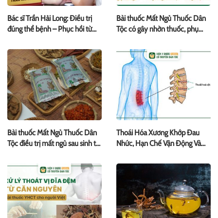
Bác sĩ Trần Hải Long: Điều trị
Bài thuốc Mất Ngủ Thuốc Dân
đúng thể bệnh – Phục hồi từ
Tộc có gây nhờn thuốc, phụ
gốc
thuộc thuốc không?
Bài thuốc Mất Ngủ Thuốc Dân
Thoái Hóa Xương Khớp Đau
Tộc điều trị mất ngủ sau sinh từ
Nhức, Hạn Chế Vận Động Và
gốc [Dưỡng tâm, An thần, Bổ
Cách Xử Lý Từ Y Học Cổ Truyền
khí huyết]