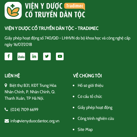
VIỆN Y DƯỢC CỔ TRUYỀN DÂN TỘC - TRADIMEC
Giấy phép hoạt động số 740/QĐ - LHHVN do bộ khoa học và công nghệ cấp
ngày 16/07/2018
LIÊN HỆ
VỀ CHÚNG TÔI
Biệt thự B31, KĐT Trung Hòa
Hồ sơ giới thiệu
Nhân Chính, P. Nhân Chính, Q.
Cơ cấu tổ chức
Thanh Xuân, TP Hà Nội.
Giấy phép hoạt động
(024) 7109 6699
Công trình nghiên cứu
info@vienyduocdantoc.org.vn
Site Map