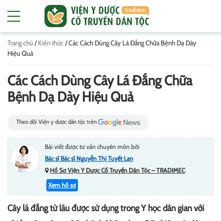
Trang chủ
/
Kiến thức
/
Các Cách Dùng Cây Lá Đắng Chữa Bệnh Dạ Dày
Hiệu Quả
Các Cách Dùng Cây Lá Đắng Chữa
Bệnh Dạ Dày Hiệu Quả
Theo dõi Viện y dược dân tộc trên
Bài viết được tư vấn chuyên môn bởi
Bác sĩ Bác sĩ Nguyễn Thị Tuyết Lan
Hồ Sơ Viện Y Dược Cổ Truyền Dân Tộc – TRADIMEC
Xem hồ sơ
Cây lá đắng từ lâu được sử dụng trong Y học dân gian với