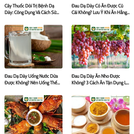
Cây Thuốc Dòi Trị Bệnh Dạ
Đau Dạ Dày Có Ăn Được Củ
Dày: Công Dụng Và Cách Sử
Cải Không? Lưu Ý Khi Ăn Hằng
Dụng
Ngày
Đau Dạ Dày Uống Nước Dừa
Đau Dạ Dày Ăn Nho Được
Được Không? Nên Uống Thế
Không? 3 Cách Ăn Tận Dụng Lợi
Nào?
Ích