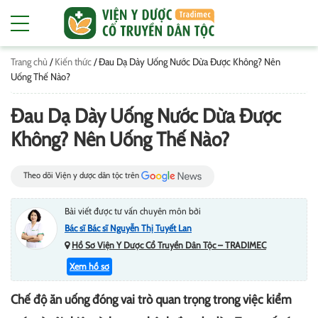
Trang chủ
/
Kiến thức
/
Đau Dạ Dày Uống Nước Dừa Được Không? Nên
Uống Thế Nào?
Đau Dạ Dày Uống Nước Dừa Được
Không? Nên Uống Thế Nào?
Theo dõi Viện y dược dân tộc trên
Bài viết được tư vấn chuyên môn bởi
Bác sĩ Bác sĩ Nguyễn Thị Tuyết Lan
Hồ Sơ Viện Y Dược Cổ Truyền Dân Tộc – TRADIMEC
Xem hồ sơ
Chế độ ăn uống đóng vai trò quan trọng trong việc kiểm