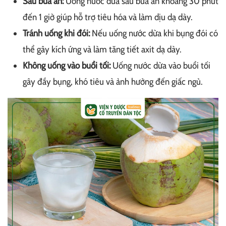
Sau bữa ăn:
Uống nước dừa sau bữa ăn khoảng 30 phút
đến 1 giờ giúp hỗ trợ tiêu hóa và làm dịu dạ dày.
Tránh uống khi đói:
Nếu uống nước dừa khi bụng đói có
thể gây kích ứng và làm tăng tiết axit dạ dày.
Không uống vào buổi tối:
Uống nước dừa vào buổi tối
gây đầy bụng, khó tiêu và ảnh hưởng đến giấc ngủ.