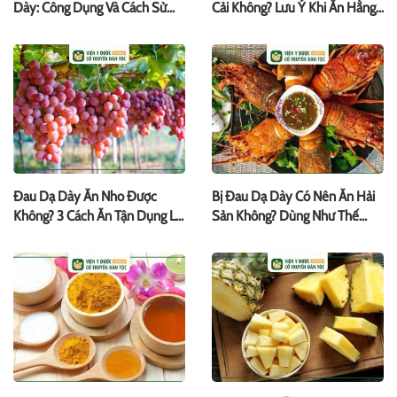
Dày: Công Dụng Và Cách Sử
Cải Không? Lưu Ý Khi Ăn Hằng
Dụng
Ngày
Đau Dạ Dày Ăn Nho Được
Bị Đau Dạ Dày Có Nên Ăn Hải
Không? 3 Cách Ăn Tận Dụng Lợi
Sản Không? Dùng Như Thế
Ích
Nào?