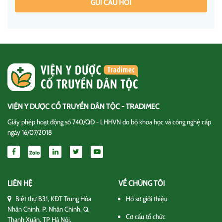
GỬI CÂU HỎI
VIỆN Y DƯỢC CỔ TRUYỀN DÂN TỘC - TRADIMEC
Giấy phép hoạt động số 740/QĐ - LHHVN do bộ khoa học và công nghệ cấp
ngày 16/07/2018
LIÊN HỆ
VỀ CHÚNG TÔI
Biệt thự B31, KĐT Trung Hòa
Hồ sơ giới thiệu
Nhân Chính, P. Nhân Chính, Q.
Cơ cấu tổ chức
Thanh Xuân, TP Hà Nội.