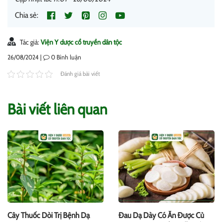
Chia sẻ:
Tác giả:
Viện Y dược cổ truyền dân tộc
26/08/2024 |
0
Bình luận
Đánh giá bài viết
Bài viết liên quan
Cây Thuốc Dòi Trị Bệnh Dạ
Đau Dạ Dày Có Ăn Được Củ