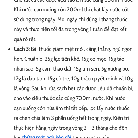
Khi nước cạn xuống còn 200ml thì chắt lấy nước cốt
sử dụng trong ngày. Mỗi ngày chỉ dùng 1 thang thuốc
này và thực hiện tối đa trong vòng 1 tuần để đạt kết
quả rõ rệt.
Cách 3
: Bài thuốc giảm mệt mỏi, căng thẳng, ngủ ngon
hơn. Chuẩn bị 25g lạc tiên khô, 15g cỏ mọc, 15g táo
nhân sao, 5g cam thảo đất, 15g tim sen, 5g xương bồ,
12g lá dâu tằm, 15g cỏ tre, 10g thảo quyết minh và 10g
lá vông. Sau khi rửa sạch hết các dược liệu đã chuẩn bị,
cho vào siêu thuốc sắc cùng 700ml nước. Khi nước
cạn xuống còn nửa ấm thì tắt bếp, lọc lấy nước thuốc
ra chén chia làm 3 phần uống hết trong ngày. Kiên trì
thực hiện hằng ngày trong vòng 2 – 3 tháng cho đến
khi
chứng mất ngủ kéo dài
thuyên giảm hẳn.