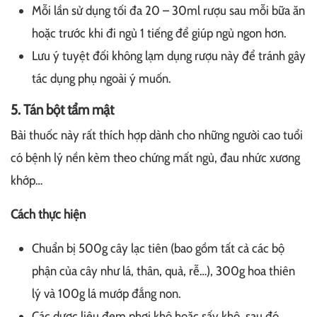
Mỗi lần sử dụng tối đa 20 – 30ml rượu sau mỗi bữa ăn
hoặc trước khi đi ngủ 1 tiếng để giúp ngủ ngon hơn.
Lưu ý tuyệt đối không lạm dụng rượu này để tránh gây
tác dụng phụ ngoài ý muốn.
5. Tán bột tẩm mật
Bài thuốc này rất thích hợp dành cho những người cao tuổi
có bệnh lý nền kèm theo chứng mất ngủ, đau nhức xương
khớp…
Cách thực hiện
Chuẩn bị 500g cây lạc tiên (bao gồm tất cả các bộ
phận của cây như lá, thân, quả, rễ…), 300g hoa thiên
lý và 100g lá mướp đắng non.
Các dược liệu đem phơi khô hoặc sấy khô, sau đó