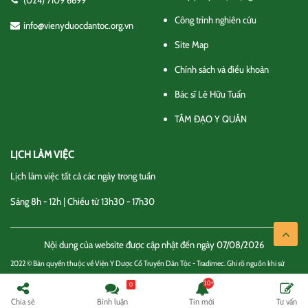
(024) 7109 6699
Công trình nghiên cứu
info@vienyduocdantoc.org.vn
Site Map
Chính sách và điều khoản
Bác sĩ Lê Hữu Tuấn
TÂM ĐẠO Y QUÁN
LỊCH LÀM VIỆC
Lịch làm việc tất cả các ngày trong tuần
Sáng 8h - 12h | Chiều từ 13h30 - 17h30
Nội dung của website được cập nhật đến ngày 07/08/2026
2022 © Bản quyền thuộc về Viện Y Dược Cổ Truyền Dân Tộc - Tradimec. Ghi rõ nguồn khi sử
dụng thông tin
0
Chính sách và điều khoản
Liên hệ
Chia sẻ
Bình luận
Tin mới
Tư vấn