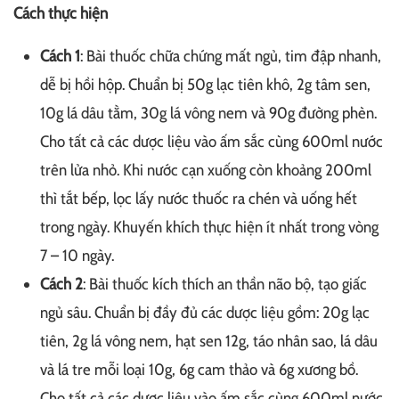
Cách thực hiện
Cách 1
: Bài thuốc chữa chứng mất ngủ, tim đập nhanh,
dễ bị hồi hộp. Chuẩn bị 50g lạc tiên khô, 2g tâm sen,
10g lá dâu tằm, 30g lá vông nem và 90g đường phèn.
Cho tất cả các dược liệu vào ấm sắc cùng 600ml nước
trên lửa nhỏ. Khi nước cạn xuống còn khoảng 200ml
thì tắt bếp, lọc lấy nước thuốc ra chén và uống hết
trong ngày. Khuyến khích thực hiện ít nhất trong vòng
7 – 10 ngày.
Cách 2
: Bài thuốc kích thích an thần não bộ, tạo giấc
ngủ sâu. Chuẩn bị đầy đủ các dược liệu gồm: 20g lạc
tiên, 2g lá vông nem, hạt sen 12g, táo nhân sao, lá dâu
và lá tre mỗi loại 10g, 6g cam thảo và 6g xương bồ.
Cho tất cả các dược liệu vào ấm sắc cùng 600ml nước.