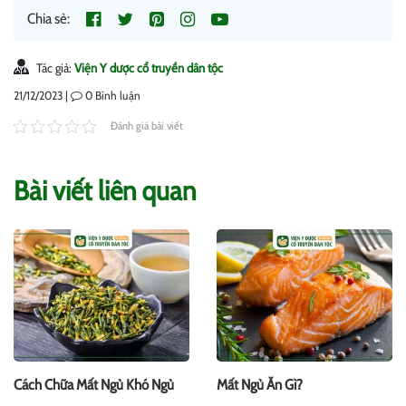
Chia sẻ:
Tác giả:
Viện Y dược cổ truyền dân tộc
21/12/2023 |
0
Bình luận
Đánh giá bài viết
Bài viết liên quan
Cách Chữa Mất Ngủ Khó Ngủ
Mất Ngủ Ăn Gì?