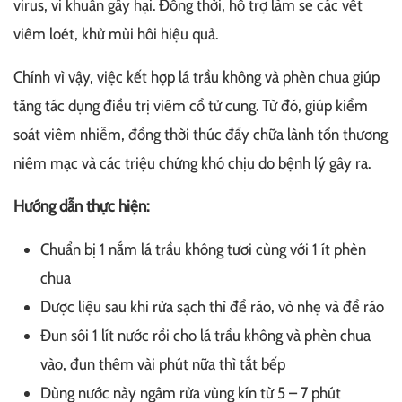
virus, vi khuẩn gây hại. Đồng thời, hỗ trợ làm se các vết
viêm loét, khử mùi hôi hiệu quả.
Chính vì vậy, việc kết hợp lá trầu không và phèn chua giúp
tăng tác dụng điều trị viêm cổ tử cung. Từ đó, giúp kiểm
soát viêm nhiễm, đồng thời thúc đẩy chữa lành tổn thương
niêm mạc và các triệu chứng khó chịu do bệnh lý gây ra.
Hướng dẫn thực hiện:
Chuẩn bị 1 nắm lá trầu không tươi cùng với 1 ít phèn
chua
Dược liệu sau khi rửa sạch thì để ráo, vò nhẹ và để ráo
Đun sôi 1 lít nước rồi cho lá trầu không và phèn chua
vào, đun thêm vài phút nữa thì tắt bếp
Dùng nước này ngâm rửa vùng kín từ 5 – 7 phút