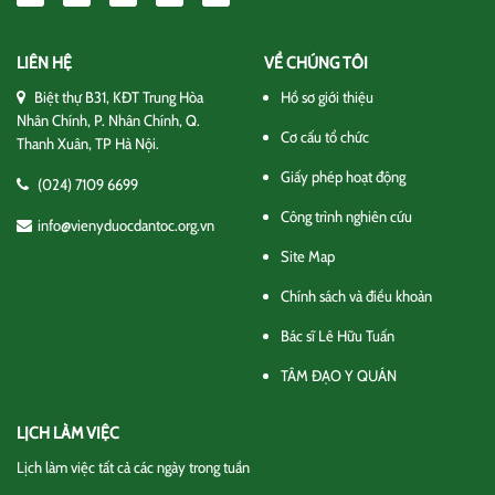
LIÊN HỆ
VỀ CHÚNG TÔI
Biệt thự B31, KĐT Trung Hòa
Hồ sơ giới thiệu
Nhân Chính, P. Nhân Chính, Q.
Cơ cấu tổ chức
Thanh Xuân, TP Hà Nội.
Giấy phép hoạt động
(024) 7109 6699
Công trình nghiên cứu
info@vienyduocdantoc.org.vn
Site Map
Chính sách và điều khoản
Bác sĩ Lê Hữu Tuấn
TÂM ĐẠO Y QUÁN
LỊCH LÀM VIỆC
Lịch làm việc tất cả các ngày trong tuần