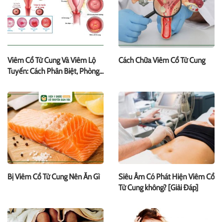
Viêm Cổ Tử Cung Và Viêm Lộ
Cách Chữa Viêm Cổ Tử Cung
Tuyến: Cách Phân Biệt, Phòng
Bệnh
Bị Viêm Cổ Tử Cung Nên Ăn Gì
Siêu Âm Có Phát Hiện Viêm Cổ
Tử Cung không? [Giải Đáp]