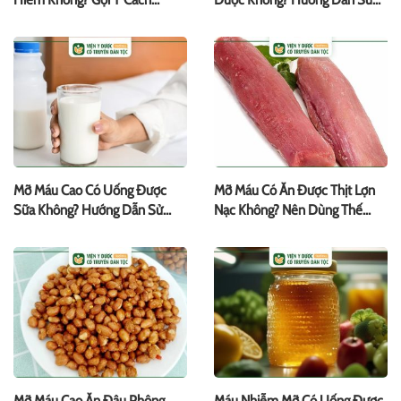
Phòng Ngừa
Dụng
Mỡ Máu Cao Có Uống Được
Mỡ Máu Có Ăn Được Thịt Lợn
Sữa Không? Hướng Dẫn Sử
Nạc Không? Nên Dùng Thế
Dụng
Nào?
Mỡ Máu Cao Ăn Đậu Phộng
Máu Nhiễm Mỡ Có Uống Được