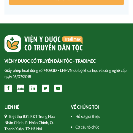
VIỆN Y DƯỢC CỔ TRUYỀN DÂN TỘC - TRADIMEC
Giấy phép hoạt động số 740/QĐ - LHHVN do bộ khoa học và công nghệ cấp
ngày 16/07/2018
LIÊN HỆ
VỀ CHÚNG TÔI
Biệt thự B31, KĐT Trung Hòa
Hồ sơ giới thiệu
Nhân Chính, P. Nhân Chính, Q.
Cơ cấu tổ chức
Thanh Xuân, TP Hà Nội.