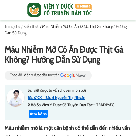
Trang chủ
/
Kiến thức
/
Máu Nhiễm Mỡ Có Ăn Được Thịt Gà Không? Hướng
Dẫn Sử Dụng
Máu Nhiễm Mỡ Có Ăn Được Thịt Gà
Không? Hướng Dẫn Sử Dụng
Theo dõi Viện y dược dân tộc trên
Bài viết được tư vấn chuyên môn bởi
Bác sĩ CK II Bác sĩ Nguyễn Thị Nhuần
Hồ Sơ Viện Y Dược Cổ Truyền Dân Tộc – TRADIMEC
Xem hồ sơ
Máu nhiễm mỡ là một căn bệnh có thể dẫn đến nhiều vấn