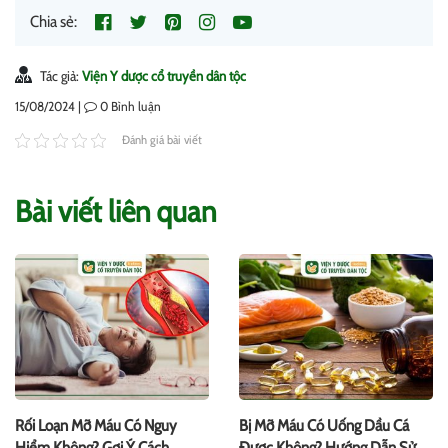
Chia sẻ:
Tác giả:
Viện Y dược cổ truyền dân tộc
15/08/2024 |
0
Bình luận
Đánh giá bài viết
Bài viết liên quan
Rối Loạn Mỡ Máu Có Nguy
Bị Mỡ Máu Có Uống Dầu Cá
Hiểm Không? Gợi Ý Cách
Được Không? Hướng Dẫn Sử