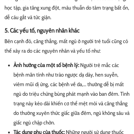
học tập, gia tăng xung đột, mâu thuẫn do tâm trạng bất ổn,
dễ cáu gắt và tức giận.
5. Các yếu tố, nguyên nhân khác
Bên cạnh đó, căng thẳng, mất ngủ ở người trẻ tuổi cũng có
thể xảy ra do các nguyên nhân và yếu tố như:
Ảnh hưởng của một số bệnh lý:
Người trẻ mắc các
bệnh mãn tính như trào ngược dạ dày, hen suyễn,
viêm mũi dị ứng, các bệnh về da,… thường dễ bị mất
ngủ do triệu chứng bùng phát mạnh vào ban đêm. Tình
trạng này kéo dài khiến cơ thể mệt mỏi và căng thẳng
do thường xuyên thức giấc giữa đêm, ngủ không sâu và
giấc ngủ chập chờn.
Tác dụng phụ của thuốc:
Những người sử dụng thuốc