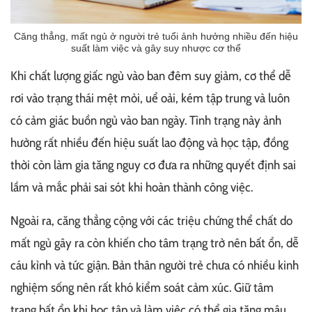
Căng thẳng, mất ngủ ở người trẻ tuổi ảnh hưởng nhiều đến hiệu
suất làm việc và gây suy nhược cơ thể
Khi chất lượng giấc ngủ vào ban đêm suy giảm, cơ thể dễ
rơi vào trạng thái mệt mỏi, uể oải, kém tập trung và luôn
có cảm giác buồn ngủ vào ban ngày. Tình trạng này ảnh
hưởng rất nhiều đến hiệu suất lao động và học tập, đồng
thời còn làm gia tăng nguy cơ đưa ra những quyết định sai
lầm và mắc phải sai sót khi hoàn thành công việc.
Ngoài ra, căng thẳng cộng với các triệu chứng thể chất do
mất ngủ gây ra còn khiến cho tâm trạng trở nên bất ổn, dễ
cáu kỉnh và tức giận. Bản thân người trẻ chưa có nhiều kinh
nghiệm sống nên rất khó kiểm soát cảm xúc. Giữ tâm
trạng bất ổn khi học tập và làm việc có thể gia tăng mâu