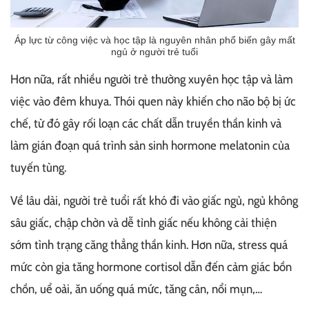
Áp lực từ công việc và học tập là nguyên nhân phổ biến gây mất
ngủ ở người trẻ tuổi
Hơn nữa, rất nhiều người trẻ thường xuyên học tập và làm
việc vào đêm khuya. Thói quen này khiến cho não bộ bị ức
chế, từ đó gây rối loạn các chất dẫn truyền thần kinh và
làm gián đoạn quá trình sản sinh hormone melatonin của
tuyến tùng.
Về lâu dài, người trẻ tuổi rất khó đi vào giấc ngủ, ngủ không
sâu giấc, chập chờn và dễ tỉnh giấc nếu không cải thiện
sớm tình trạng căng thẳng thần kinh. Hơn nữa, stress quá
mức còn gia tăng hormone cortisol dẫn đến cảm giác bồn
chồn, uể oải, ăn uống quá mức, tăng cân, nổi mụn,…