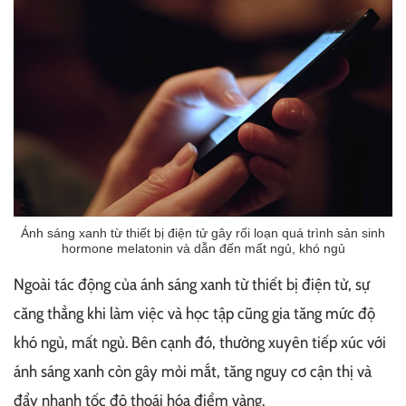
Ánh sáng xanh từ thiết bị điện tử gây rối loạn quá trình sản sinh
hormone melatonin và dẫn đến mất ngủ, khó ngủ
Ngoài tác động của ánh sáng xanh từ thiết bị điện tử, sự
căng thẳng khi làm việc và học tập cũng gia tăng mức độ
khó ngủ, mất ngủ. Bên cạnh đó, thường xuyên tiếp xúc với
ánh sáng xanh còn gây mỏi mắt, tăng nguy cơ cận thị và
đẩy nhanh tốc độ thoái hóa điểm vàng.