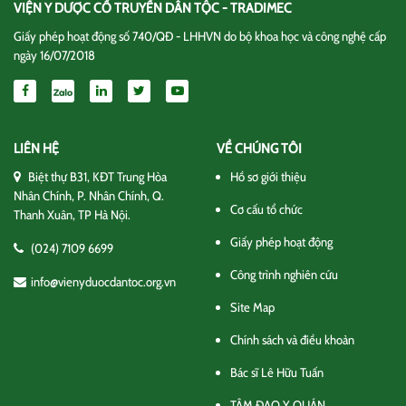
VIỆN Y DƯỢC CỔ TRUYỀN DÂN TỘC - TRADIMEC
Giấy phép hoạt động số 740/QĐ - LHHVN do bộ khoa học và công nghệ cấp
ngày 16/07/2018
LIÊN HỆ
VỀ CHÚNG TÔI
Biệt thự B31, KĐT Trung Hòa
Hồ sơ giới thiệu
Nhân Chính, P. Nhân Chính, Q.
Cơ cấu tổ chức
Thanh Xuân, TP Hà Nội.
Giấy phép hoạt động
(024) 7109 6699
Công trình nghiên cứu
info@vienyduocdantoc.org.vn
Site Map
Chính sách và điều khoản
Bác sĩ Lê Hữu Tuấn
TÂM ĐẠO Y QUÁN