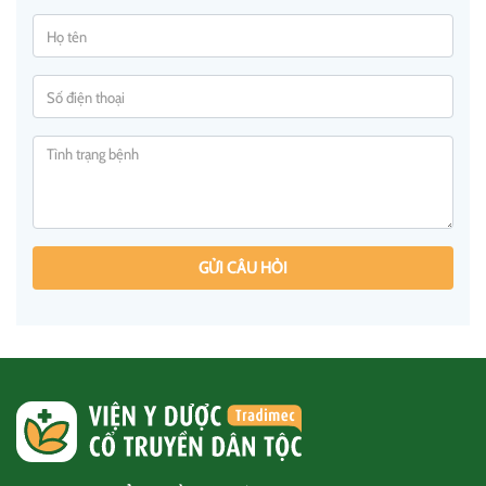
GỬI CÂU HỎI