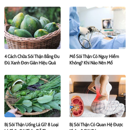
Gặp
4 Cách Chữa Sỏi Thận Bằng Đu
Mổ Sỏi Thận Có Nguy Hiểm
Đủ Xanh Đơn Giản Hiệu Quả
Không? Khi Nào Nên Mổ
Bị Sỏi Thận Uống Lá Gì? 8 Loại
Bị Sỏi Thận Có Quan Hệ Được