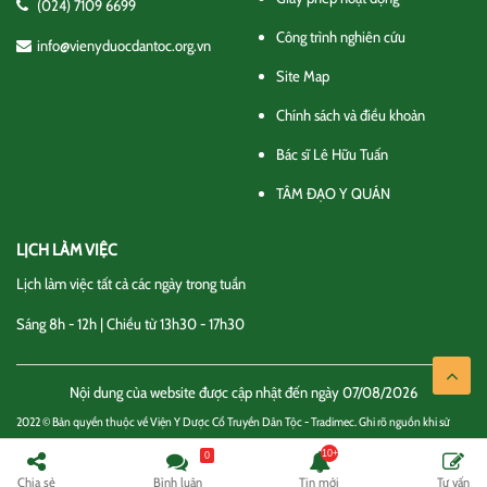
(024) 7109 6699
Công trình nghiên cứu
info@vienyduocdantoc.org.vn
Site Map
Chính sách và điều khoản
Bác sĩ Lê Hữu Tuấn
TÂM ĐẠO Y QUÁN
LỊCH LÀM VIỆC
Lịch làm việc tất cả các ngày trong tuần
Sáng 8h - 12h | Chiều từ 13h30 - 17h30
Nội dung của website được cập nhật đến ngày 07/08/2026
2022 © Bản quyền thuộc về Viện Y Dược Cổ Truyền Dân Tộc - Tradimec. Ghi rõ nguồn khi sử
dụng thông tin
0
Chính sách và điều khoản
Liên hệ
Chia sẻ
Bình luận
Tin mới
Tư vấn