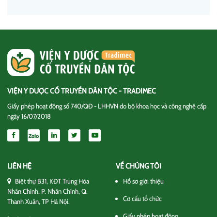
VIỆN Y DƯỢC CỔ TRUYỀN DÂN TỘC - TRADIMEC
Giấy phép hoạt động số 740/QĐ - LHHVN do bộ khoa học và công nghệ cấp
ngày 16/07/2018
LIÊN HỆ
VỀ CHÚNG TÔI
Biệt thự B31, KĐT Trung Hòa
Hồ sơ giới thiệu
Nhân Chính, P. Nhân Chính, Q.
Cơ cấu tổ chức
Thanh Xuân, TP Hà Nội.
Giấy phép hoạt động