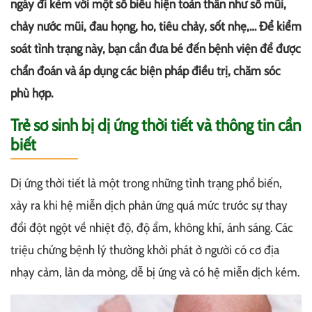
ngáy đi kèm với một số biểu hiện toàn thân như sổ mũi,
chảy nước mũi, đau họng, ho, tiêu chảy, sốt nhẹ,… Để kiểm
soát tình trạng này, bạn cần đưa bé đến bệnh viện để được
chẩn đoán và áp dụng các biện pháp điều trị, chăm sóc
phù hợp.
Trẻ sơ sinh bị dị ứng thời tiết và thông tin cần
biết
Dị ứng thời tiết là một trong những tình trạng phổ biến,
xảy ra khi hệ miễn dịch phản ứng quá mức trước sự thay
đổi đột ngột về nhiệt độ, độ ẩm, không khí, ánh sáng. Các
triệu chứng bệnh lý thường khởi phát ở người có cơ địa
nhạy cảm, làn da mỏng, dễ bị ứng và có hệ miễn dịch kém.