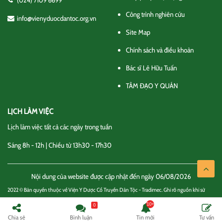
(024) 7109 6699
Công trình nghiên cứu
info@vienyduocdantoc.org.vn
Site Map
Chính sách và điều khoản
Bác sĩ Lê Hữu Tuấn
TÂM ĐẠO Y QUÁN
LỊCH LÀM VIỆC
Lịch làm việc tất cả các ngày trong tuần
Sáng 8h - 12h | Chiều từ 13h30 - 17h30
Nội dung của website được cập nhật đến ngày 06/08/2026
2022 © Bản quyền thuộc về Viện Y Dược Cổ Truyền Dân Tộc - Tradimec. Ghi rõ nguồn khi sử
dụng thông tin
0
Chính sách và điều khoản
Liên hệ
Chia sẻ
Bình luận
Tin mới
Tư vấn