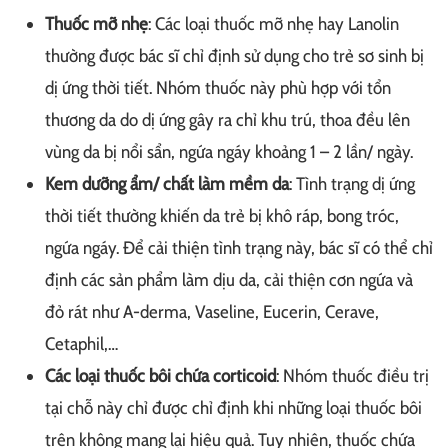
Thuốc mỡ nhẹ
: Các loại thuốc mỡ nhẹ hay Lanolin
thường được bác sĩ chỉ định sử dụng cho trẻ sơ sinh bị
dị ứng thời tiết. Nhóm thuốc này phù hợp với tổn
thương da do dị ứng gây ra chỉ khu trú, thoa đều lên
vùng da bị nổi sẩn, ngứa ngáy khoảng 1 – 2 lần/ ngày.
Kem dưỡng ẩm/ chất làm mềm da
: Tình trạng dị ứng
thời tiết thường khiến da trẻ bị khô ráp, bong tróc,
ngứa ngáy. Để cải thiện tình trạng này, bác sĩ có thể chỉ
định các sản phẩm làm dịu da, cải thiện cơn ngứa và
đỏ rát như A-derma, Vaseline, Eucerin, Cerave,
Cetaphil,…
Các loại thuốc bôi chứa corticoid
: Nhóm thuốc điều trị
tại chỗ này chỉ được chỉ định khi những loại thuốc bôi
trên không mang lại hiệu quả. Tuy nhiên, thuốc chứa