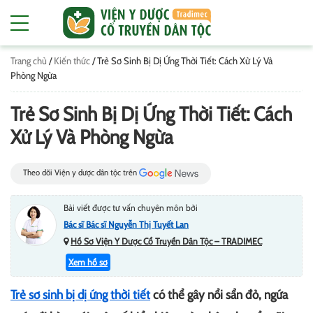
Trang chủ
/
Kiến thức
/
Trẻ Sơ Sinh Bị Dị Ứng Thời Tiết: Cách Xử Lý Và
Phòng Ngừa
Trẻ Sơ Sinh Bị Dị Ứng Thời Tiết: Cách
Xử Lý Và Phòng Ngừa
Theo dõi Viện y dược dân tộc trên
Bài viết được tư vấn chuyên môn bởi
Bác sĩ Bác sĩ Nguyễn Thị Tuyết Lan
Hồ Sơ Viện Y Dược Cổ Truyền Dân Tộc – TRADIMEC
Xem hồ sơ
Trẻ sơ sinh bị dị ứng thời tiết
có thể gây nổi sẩn đỏ, ngứa