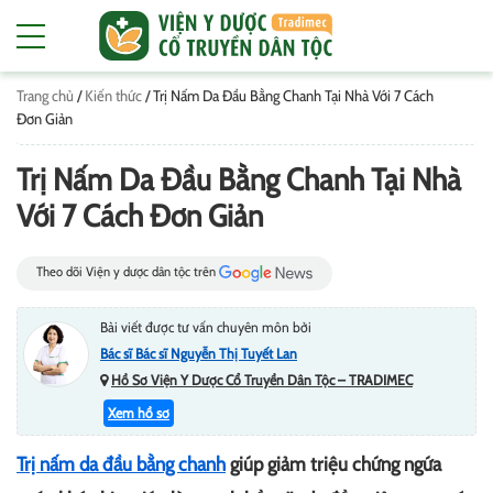
Trang chủ
/
Kiến thức
/
Trị Nấm Da Đầu Bằng Chanh Tại Nhà Với 7 Cách
Đơn Giản
Trị Nấm Da Đầu Bằng Chanh Tại Nhà
Với 7 Cách Đơn Giản
Theo dõi Viện y dược dân tộc trên
Bài viết được tư vấn chuyên môn bởi
Bác sĩ Bác sĩ Nguyễn Thị Tuyết Lan
Hồ Sơ Viện Y Dược Cổ Truyền Dân Tộc – TRADIMEC
Xem hồ sơ
Trị nấm da đầu bằng chanh
giúp giảm triệu chứng ngứa