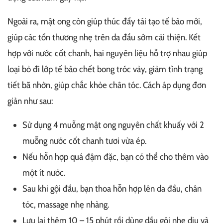
Ngoài ra, mật ong còn giúp thúc đẩy tái tạo tế bào mới,
giúp các tổn thương nhẹ trên da đầu sớm cải thiện. Kết
hợp với nước cốt chanh, hai nguyên liệu hỗ trợ nhau giúp
loại bỏ đi lớp tế bào chết bong tróc vảy, giảm tình trạng
tiết bã nhờn, giúp chắc khỏe chân tóc. Cách áp dụng đơn
giản như sau:
Sử dụng 4 muỗng mật ong nguyên chất khuấy với 2
muỗng nước cốt chanh tươi vừa ép.
Nếu hỗn hợp quá đậm đặc, bạn có thể cho thêm vào
một ít nước.
Sau khi gội đầu, bạn thoa hỗn hợp lên da đầu, chân
tóc, massage nhẹ nhàng.
Lưu lại thêm 10 – 15 phút rồi dùng dầu gội nhẹ dịu và