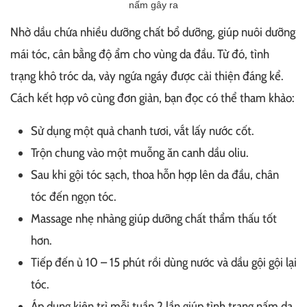
nấm gây ra
Nhờ dầu chứa nhiều dưỡng chất bổ dưỡng, giúp nuôi dưỡng
mái tóc, cân bằng độ ẩm cho vùng da đầu. Từ đó, tình
trạng khô tróc da, vảy ngứa ngáy được cải thiện đáng kể.
Cách kết hợp vô cùng đơn giản, bạn đọc có thể tham khảo:
Sử dụng một quả chanh tươi, vắt lấy nước cốt.
Trộn chung vào một muỗng ăn canh dầu oliu.
Sau khi gội tóc sạch, thoa hỗn hợp lên da đầu, chân
tóc đến ngọn tóc.
Massage nhẹ nhàng giúp dưỡng chất thẩm thấu tốt
hơn.
Tiếp đến ủ 10 – 15 phút rồi dùng nước và dầu gội gội lại
tóc.
Áp dụng kiên trì mỗi tuần 2 lần giúp tình trạng nấm da