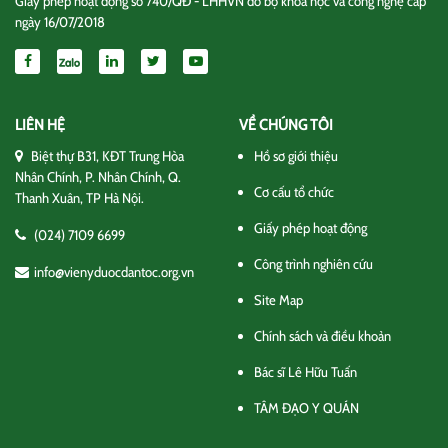
Giấy phép hoạt động số 740/QĐ - LHHVN do bộ khoa học và công nghệ cấp
ngày 16/07/2018
LIÊN HỆ
VỀ CHÚNG TÔI
Biệt thự B31, KĐT Trung Hòa
Hồ sơ giới thiệu
Nhân Chính, P. Nhân Chính, Q.
Cơ cấu tổ chức
Thanh Xuân, TP Hà Nội.
Giấy phép hoạt động
(024) 7109 6699
Công trình nghiên cứu
info@vienyduocdantoc.org.vn
Site Map
Chính sách và điều khoản
Bác sĩ Lê Hữu Tuấn
TÂM ĐẠO Y QUÁN