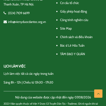
Cơ cấu tổ chức
Thanh Xuân, TP Hà Nội.
Giấy phép hoạt động
(024) 7109 6699
Công trình nghiên cứu
info@vienyduocdantoc.org.vn
Site Map
Chính sách và điều khoản
Bác sĩ Lê Hữu Tuấn
TÂM ĐẠO Y QUÁN
LỊCH LÀM VIỆC
Lịch làm việc tất cả các ngày trong tuần
Sáng 8h - 12h | Chiều từ 13h30 - 17h30
Nội dung của website được cập nhật đến ngày 07/08/2026
2022 © Bản quyền thuộc về Viện Y Dược Cổ Truyền Dân Tộc - Tradimec. Ghi rõ nguồn khi sử