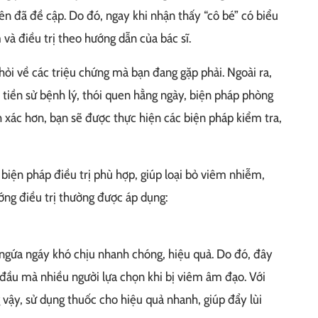
ên đã đề cập. Do đó, ngay khi nhận thấy “cô bé” có biểu
à điều trị theo hướng dẫn của bác sĩ.
ỏi về các triệu chứng mà bạn đang gặp phải. Ngoài ra,
n tiền sử bệnh lý, thói quen hằng ngày, biện pháp phòng
h xác hơn, bạn sẽ được thực hiện các biện pháp kiểm tra,
biện pháp điều trị phù hợp, giúp loại bỏ viêm nhiễm,
ớng điều trị thường được áp dụng:
 ngứa ngáy khó chịu nhanh chóng, hiệu quả. Do đó, đây
ầu mà nhiều người lựa chọn khi bị viêm âm đạo. Với
 vậy, sử dụng thuốc cho hiệu quả nhanh, giúp đẩy lùi