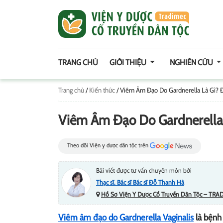
TRANG CHỦ
GIỚI THIỆU
NGHIÊN CỨU
Trang chủ
/
Kiến thức
/
Viêm Âm Đạo Do Gardnerella Là Gì? Đ
Viêm Âm Đạo Do Gardnerella 
Theo dõi Viện y dược dân tộc trên
Bài viết được tư vấn chuyên môn bởi
Thạc sĩ. Bác sĩ Bác sĩ Đỗ Thanh Hà
Hồ Sơ Viện Y Dược Cổ Truyền Dân Tộc – TRA
Viêm âm đạo do Gardnerella Vaginalis
là bệnh 