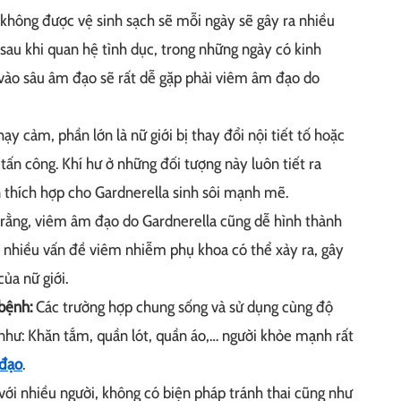
 không được vệ sinh sạch sẽ mỗi ngày sẽ gây ra nhiều
sau khi quan hệ tình dục, trong những ngày có kinh
vào sâu âm đạo sẽ rất dễ gặp phải viêm âm đạo do
y cảm, phần lớn là nữ giới bị thay đổi nội tiết tố hoặc
tấn công. Khí hư ở những đối tượng này luôn tiết ra
n thích hợp cho Gardnerella sinh sôi mạnh mẽ.
 rằng, viêm âm đạo do Gardnerella cũng dễ hình thành
khá nhiều vấn đề viêm nhiễm phụ khoa có thể xảy ra, gây
ủa nữ giới.
bệnh:
Các trường hợp chung sống và sử dụng cùng độ
như: Khăn tắm, quần lót, quần áo,… người khỏe mạnh rất
đạo
.
ới nhiều người, không có biện pháp tránh thai cũng như