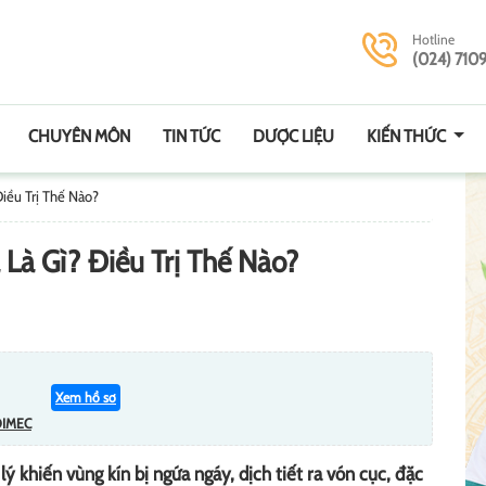
Hotline
(024) 710
CHUYÊN MÔN
TIN TỨC
DƯỢC LIỆU
KIẾN THỨC
iều Trị Thế Nào?
Là Gì? Điều Trị Thế Nào?
Xem hồ sơ
DIMEC
lý khiến vùng kín bị ngứa ngáy, dịch tiết ra vón cục, đặc