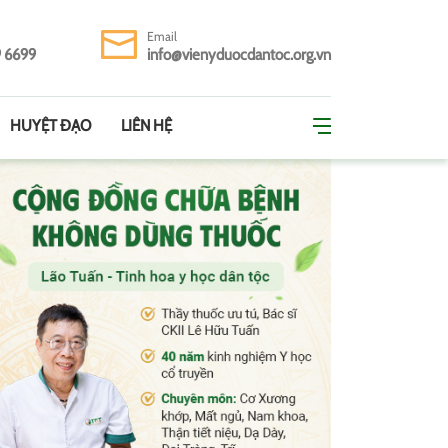
Email
9 6699
info@vienyduocdantoc.org.vn
HUYỆT ĐẠO
LIÊN HỆ