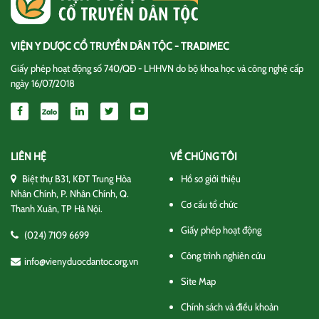
VIỆN Y DƯỢC CỔ TRUYỀN DÂN TỘC - TRADIMEC
Giấy phép hoạt động số 740/QĐ - LHHVN do bộ khoa học và công nghệ cấp
ngày 16/07/2018
LIÊN HỆ
VỀ CHÚNG TÔI
Biệt thự B31, KĐT Trung Hòa
Hồ sơ giới thiệu
Nhân Chính, P. Nhân Chính, Q.
Cơ cấu tổ chức
Thanh Xuân, TP Hà Nội.
Giấy phép hoạt động
(024) 7109 6699
Công trình nghiên cứu
info@vienyduocdantoc.org.vn
Site Map
Chính sách và điều khoản