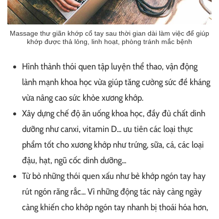
Massage thư giãn khớp cổ tay sau thời gian dài làm việc để giúp
khớp được thả lỏng, linh hoạt, phòng tránh mắc bệnh
Hình thành thói quen tập luyện thể thao, vận động
lành mạnh khoa học vừa giúp tăng cường sức đề kháng
vừa nâng cao sức khỏe xương khớp.
Xây dựng chế độ ăn uống khoa học, đầy đủ chất dinh
dưỡng như canxi, vitamin D... ưu tiên các loại thực
phẩm tốt cho xương khớp như trứng, sữa, cá, các loại
đậu, hạt, ngũ cốc dinh dưỡng...
Từ bỏ những thói quen xấu như bẻ khớp ngón tay hay
rút ngón răng rắc... Vì những động tác này càng ngày
càng khiến cho khớp ngón tay nhanh bị thoái hóa hơn,