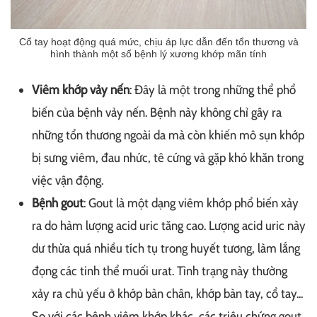
Cổ tay hoạt động quá mức, chịu áp lực dẫn đến tổn thương và
hình thành một số bệnh lý xương khớp mãn tính
Viêm khớp vảy nến
: Đây là một trong những thể phổ
biến của bệnh vảy nến. Bệnh này không chỉ gây ra
những tổn thương ngoài da mà còn khiến mô sụn khớp
bị sưng viêm, đau nhức, tê cứng và gặp khó khăn trong
việc vận động.
Bệnh gout
: Gout là một dạng viêm khớp phổ biến xảy
ra do hàm lượng acid uric tăng cao. Lượng acid uric này
dư thừa quá nhiều tích tụ trong huyết tương, làm lắng
đọng các tinh thể muối urat. Tình trạng này thường
xảy ra chủ yếu ở khớp bàn chân, khớp bàn tay, cổ tay...
So với các bệnh viêm khớp khác, các triệu chứng gout