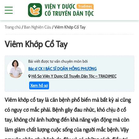
Trang chủ
/
Ban Nghiên Cứu
/
Viêm Khớp Cổ Tay
Viêm Khớp Cổ Tay
Bài viết được tư vấn chuyên môn bởi
Bác sĩ CK I BÁC SĨ DOÃN HỒNG PHƯƠNG
Hồ Sơ Viện Y Dược Cổ Truyền Dân Tộc – TRADIMEC
Xem hồ sơ
Viêm khớp cổ tay là căn bệnh phổ biến mà bất kỳ ai cũng
có nguy cơ mắc phải. Bệnh gây đau nhức, khó chịu ở cổ
tay, không chỉ ảnh hưởng đến khả năng vận động mà còn
làm giảm chất lượng cuộc sống của người mắc bệnh. Vậy