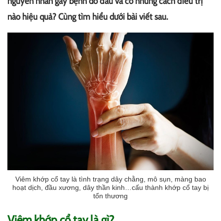
nguyên nhân gây bệnh do đâu và có những cách điều trị
nào hiệu quả? Cùng tìm hiểu dưới bài viết sau.
Viêm khớp cổ tay là tình trạng dây chằng, mô sụn, màng bao
hoạt dịch, đầu xương, dây thần kinh…cấu thành khớp cổ tay bị
tổn thương
Viêm khớp cổ tay là gì?