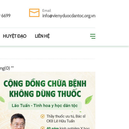
Email
9 6699
info@vienyduocdantoc.org.vn
HUYỆT ĐẠO
LIÊN HỆ
ing(0) ""