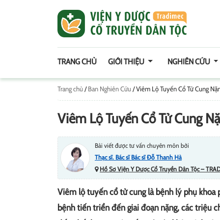
TRANG CHỦ
GIỚI THIỆU
NGHIÊN CỨU
Trang chủ
/
Ban Nghiên Cứu
/
Viêm Lộ Tuyến Cổ Tử Cung Nặn
Viêm Lộ Tuyến Cổ Tử Cung Nặ
Bài viết được tư vấn chuyên môn bởi
Thạc sĩ. Bác sĩ Bác sĩ Đỗ Thanh Hà
Hồ Sơ Viện Y Dược Cổ Truyền Dân Tộc – TRA
Viêm lộ tuyến cổ tử cung là bệnh lý phụ khoa p
bệnh tiến triển đến giai đoạn nặng, các triệu