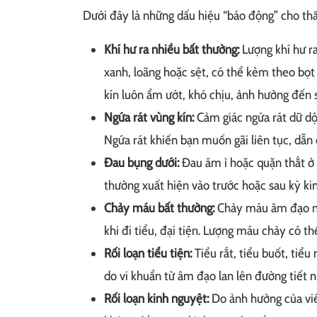
Dưới đây là những dấu hiệu “báo động” cho t
Khí hư ra nhiều bất thường:
Lượng khí hư r
xanh, loãng hoặc sệt, có thể kèm theo bọt 
kín luôn ẩm ướt, khó chịu, ảnh hưởng đến 
Ngứa rát vùng kín:
Cảm giác ngứa rát dữ dộ
Ngứa rát khiến bạn muốn gãi liên tục, dẫn 
Đau bụng dưới:
Đau âm ỉ hoặc quặn thắt ở 
thường xuất hiện vào trước hoặc sau kỳ kinh
Chảy máu bất thường:
Chảy máu âm đạo ng
khi đi tiểu, đại tiện. Lượng máu chảy có th
Rối loạn tiểu tiện:
Tiểu rắt, tiểu buốt, tiểu
do vi khuẩn từ âm đạo lan lên đường tiết n
Rối loạn kinh nguyệt:
Do ảnh hưởng của vi