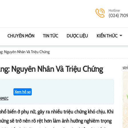
Hotline
(024) 710
CHUYÊN MÔN
TIN TỨC
DƯỢC LIỆU
KIẾN THỨC
g: Nguyên Nhân Và Triệu Chứng
ng: Nguyên Nhân Và Triệu Chứng
str
Xem hồ sơ
DIMEC
hổ biến ở phụ nữ, gây ra nhiều triệu chứng khó chịu. Khi
 chứng sẽ trở nên rõ rệt hơn làm ảnh hưởng nghiêm trọng