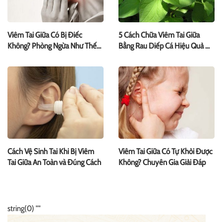
Viêm Tai Giữa Có Bị Điếc
5 Cách Chữa Viêm Tai Giữa
Không? Phòng Ngừa Như Thế
Bằng Rau Diếp Cá Hiệu Quả Dễ
Nào?
Dùng
Cách Vệ Sinh Tai Khi Bị Viêm
Viêm Tai Giữa Có Tự Khỏi Được
Tai Giữa An Toàn và Đúng Cách
Không? Chuyên Gia Giải Đáp
string(0) ""