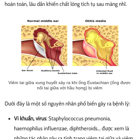
hoàn toàn, lâu dần khiến chất lỏng tích tụ sau màng nhĩ.
Viêm tai giữa xung huyết xảy ra khi ống Eustachian (ống được
nối tai giữa với hầu họng) bị viêm
Dưới đây là một số nguyên nhân phổ biến gây ra bệnh lý:
Vi khuẩn, virus
: Staphylococcus pneumonia,
haemophilus influenzae, diphtheroids… được xem là
những tác nhân gây ra tình trạng viêm tai giữa và viêm