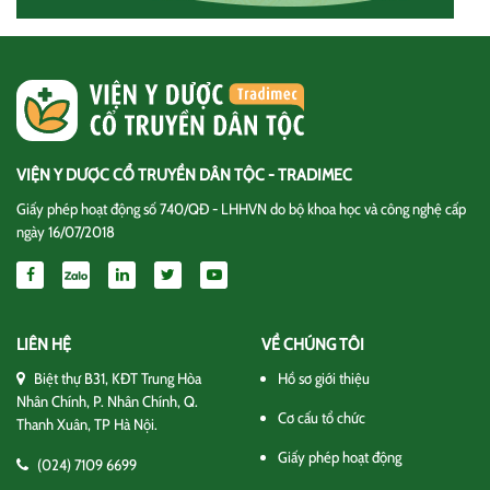
VIỆN Y DƯỢC CỔ TRUYỀN DÂN TỘC - TRADIMEC
Giấy phép hoạt động số 740/QĐ - LHHVN do bộ khoa học và công nghệ cấp
ngày 16/07/2018
LIÊN HỆ
VỀ CHÚNG TÔI
Biệt thự B31, KĐT Trung Hòa
Hồ sơ giới thiệu
Nhân Chính, P. Nhân Chính, Q.
Cơ cấu tổ chức
Thanh Xuân, TP Hà Nội.
Giấy phép hoạt động
(024) 7109 6699