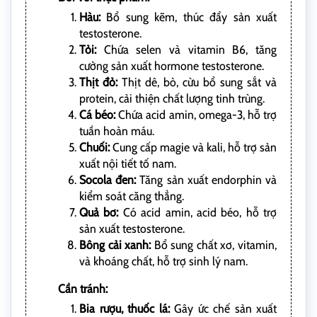
Hàu:
Bổ sung kẽm, thúc đẩy sản xuất
testosterone.
Tỏi:
Chứa selen và vitamin B6, tăng
cường sản xuất hormone testosterone.
Thịt đỏ:
Thịt dê, bò, cừu bổ sung sắt và
protein, cải thiện chất lượng tinh trùng.
Cá béo:
Chứa acid amin, omega-3, hỗ trợ
tuần hoàn máu.
Chuối:
Cung cấp magie và kali, hỗ trợ sản
xuất nội tiết tố nam.
Socola đen:
Tăng sản xuất endorphin và
kiểm soát căng thẳng.
Quả bơ:
Có acid amin, acid béo, hỗ trợ
sản xuất testosterone.
Bông cải xanh:
Bổ sung chất xơ, vitamin,
và khoáng chất, hỗ trợ sinh lý nam.
Cần tránh:
Bia rượu, thuốc lá:
Gây ức chế sản xuất