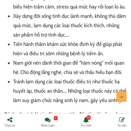
biểu hiện trầm cảm, stress quá mức hay rối loạn lo âu.
Xây dựng đời sống tình dục lành mạnh, không thủ dâm
quá mức, lạm dụng các loại thuốc kích thích, những
sản phẩm hỗ trợ tình dục,…
Tiến hành thăm khám sức khỏe định kỳ để giúp phát
hiện và điều trị sớm những bệnh lý tiềm ẩn.
Nam giới nên dành thời gian để “hâm nóng” mối quan
hệ. Chủ động lắng nghe, chia sẻ và thấu hiểu bạn đời.
Tránh lạm dụng các loại thuốc điều trị như thuốc hạ
huyết áp, thuốc an thần,… Những loại thuốc này có thể
làm suy giảm chức năng sinh lý nam, gây yếu sinh lý.
Bệnh yếu sinh lý tác động trực tiếp đến tâm lý cũng như
0
chất lượng cuộc sống của nam giới, đồng thời làm tăng
Chia sẻ
Bình luận
Tin mới
Tư vấn