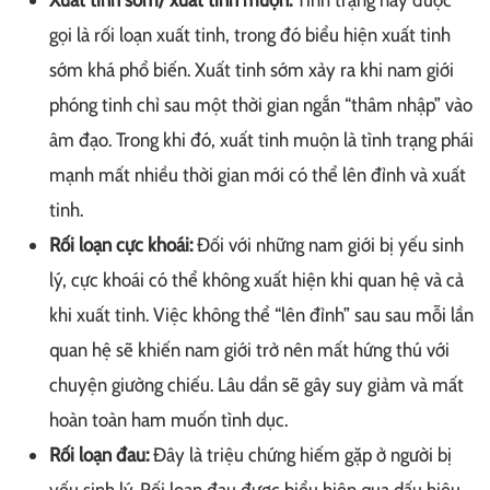
gọi là rối loạn xuất tinh, trong đó biểu hiện xuất tinh
sớm khá phổ biến. Xuất tinh sớm xảy ra khi nam giới
phóng tinh chỉ sau một thời gian ngắn “thâm nhập” vào
âm đạo. Trong khi đó, xuất tinh muộn là tình trạng phái
mạnh mất nhiều thời gian mới có thể lên đỉnh và xuất
tinh.
Rối loạn cực khoái:
Đối với những nam giới bị yếu sinh
lý, cực khoái có thể không xuất hiện khi quan hệ và cả
khi xuất tinh. Việc không thể “lên đỉnh” sau sau mỗi lần
quan hệ sẽ khiến nam giới trở nên mất hứng thú với
chuyện giường chiếu. Lâu dần sẽ gây suy giảm và mất
hoàn toàn ham muốn tình dục.
Rối loạn đau:
Đây là triệu chứng hiếm gặp ở người bị
yếu sinh lý. Rối loạn đau được biểu hiện qua dấu hiệu