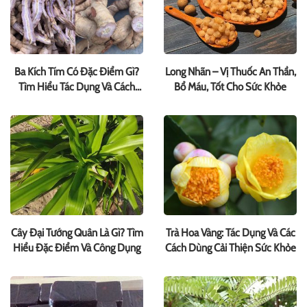
Ba Kích Tím Có Đặc Điểm Gì?
Long Nhãn – Vị Thuốc An Thần,
Tìm Hiểu Tác Dụng Và Cách
Bổ Máu, Tốt Cho Sức Khỏe
Dùng
Cây Đại Tướng Quân Là Gì? Tìm
Trà Hoa Vàng: Tác Dụng Và Các
Hiểu Đặc Điểm Và Công Dụng
Cách Dùng Cải Thiện Sức Khỏe