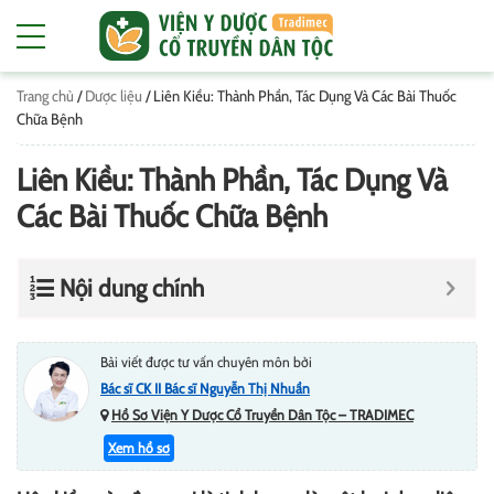
Trang chủ
/
Dược liệu
/
Liên Kiều: Thành Phần, Tác Dụng Và Các Bài Thuốc
Chữa Bệnh
Liên Kiều: Thành Phần, Tác Dụng Và
Các Bài Thuốc Chữa Bệnh
Nội dung chính
Bài viết được tư vấn chuyên môn bởi
Bác sĩ CK II Bác sĩ Nguyễn Thị Nhuần
Hồ Sơ Viện Y Dược Cổ Truyền Dân Tộc – TRADIMEC
Xem hồ sơ