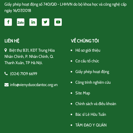
Giấy phép hoạt động số 740/QĐ - LHHVN do bộ khoa học và công nghệ cấp
ngày 16/07/2018
LIÊN HỆ
VỀ CHÚNG TÔI
Biệt thự B31, KĐT Trung Hòa
Hồ sơ giới thiệu
Nhân Chính, P. Nhân Chính, Q.
Cơ cấu tổ chức
Thanh Xuân, TP Hà Nội.
Giấy phép hoạt động
(024) 7109 6699
Công trình nghiên cứu
info@vienyduocdantoc.org.vn
Site Map
Chính sách và điều khoản
Bác sĩ Lê Hữu Tuấn
TÂM ĐẠO Y QUÁN