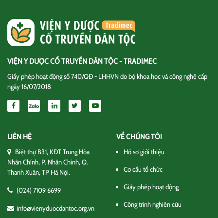
VIỆN Y DƯỢC CỔ TRUYỀN DÂN TỘC - TRADIMEC
Giấy phép hoạt động số 740/QĐ - LHHVN do bộ khoa học và công nghệ cấp
ngày 16/07/2018
LIÊN HỆ
VỀ CHÚNG TÔI
Biệt thự B31, KĐT Trung Hòa
Hồ sơ giới thiệu
Nhân Chính, P. Nhân Chính, Q.
Cơ cấu tổ chức
Thanh Xuân, TP Hà Nội.
Giấy phép hoạt động
(024) 7109 6699
Công trình nghiên cứu
info@vienyduocdantoc.org.vn