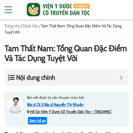
Trang chủ
/
Dược liệu
/
Tam Thất Nam: Tổng Quan Đặc Điểm Và Tác Dụng
Tuyệt Vời
Tam Thất Nam: Tổng Quan Đặc Điểm
Và Tác Dụng Tuyệt Vời
Nội dung chính
Bài viết được tư vấn chuyên môn bởi
Bác sĩ CK II Bác sĩ Nguyễn Thị Nhuần
Hồ Sơ Viện Y Dược Cổ Truyền Dân Tộc – TRADIMEC
Xem hồ sơ