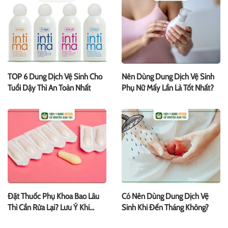
TOP 6 Dung Dịch Vệ Sinh Cho
Nên Dùng Dung Dịch Vệ Sinh
Tuổi Dậy Thì An Toàn Nhất
Phụ Nữ Mấy Lần Là Tốt Nhất?
Đặt Thuốc Phụ Khoa Bao Lâu
Có Nên Dùng Dung Dịch Vệ
Thì Cần Rửa Lại? Lưu Ý Khi
Sinh Khi Đến Tháng Không?
Dùng