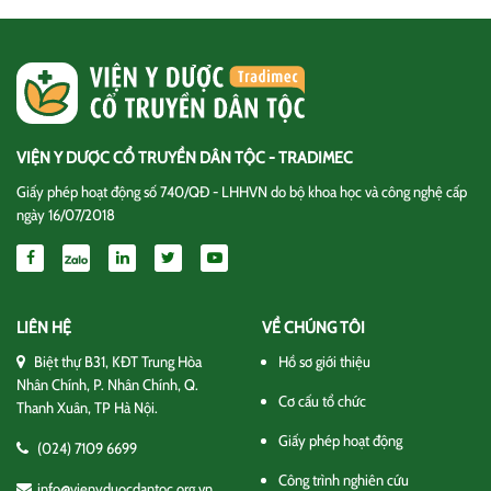
VIỆN Y DƯỢC CỔ TRUYỀN DÂN TỘC - TRADIMEC
Giấy phép hoạt động số 740/QĐ - LHHVN do bộ khoa học và công nghệ cấp
ngày 16/07/2018
LIÊN HỆ
VỀ CHÚNG TÔI
Biệt thự B31, KĐT Trung Hòa
Hồ sơ giới thiệu
Nhân Chính, P. Nhân Chính, Q.
Cơ cấu tổ chức
Thanh Xuân, TP Hà Nội.
Giấy phép hoạt động
(024) 7109 6699
Công trình nghiên cứu
info@vienyduocdantoc.org.vn