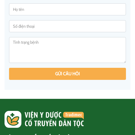
GỬI CÂU HỎI