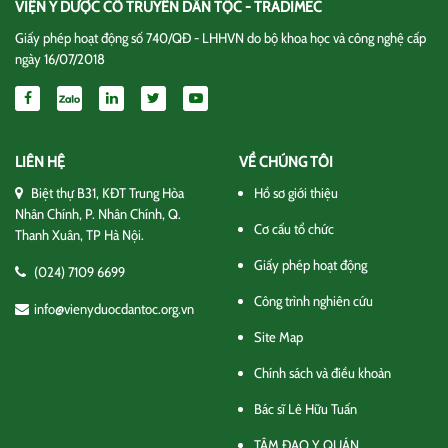
VIỆN Y DƯỢC CỔ TRUYỀN DÂN TỘC - TRADIMEC
Giấy phép hoạt động số 740/QĐ - LHHVN do bộ khoa học và công nghệ cấp
ngày 16/07/2018
LIÊN HỆ
VỀ CHÚNG TÔI
Biệt thự B31, KĐT Trung Hòa
Hồ sơ giới thiệu
Nhân Chính, P. Nhân Chính, Q.
Cơ cấu tổ chức
Thanh Xuân, TP Hà Nội.
Giấy phép hoạt động
(024) 7109 6699
Công trình nghiên cứu
info@vienyduocdantoc.org.vn
Site Map
Chính sách và điều khoản
Bác sĩ Lê Hữu Tuấn
TÂM ĐẠO Y QUÁN