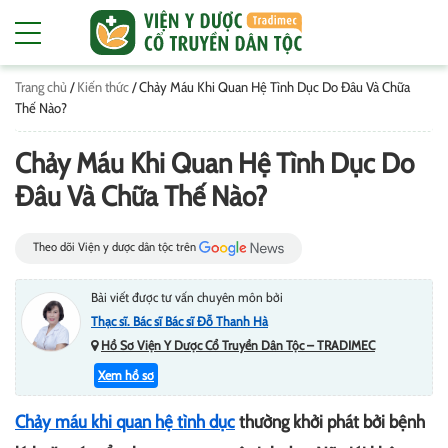
Trang chủ
/
Kiến thức
/
Chảy Máu Khi Quan Hệ Tình Dục Do Đâu Và Chữa
Thế Nào?
Chảy Máu Khi Quan Hệ Tình Dục Do
Đâu Và Chữa Thế Nào?
Theo dõi Viện y dược dân tộc trên
Bài viết được tư vấn chuyên môn bởi
Thạc sĩ. Bác sĩ Bác sĩ Đỗ Thanh Hà
Hồ Sơ Viện Y Dược Cổ Truyền Dân Tộc – TRADIMEC
Xem hồ sơ
Chảy máu khi quan hệ tình dục
thường khởi phát bởi bệnh