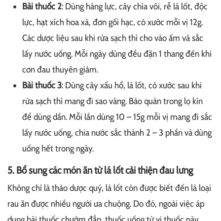
Bài thuốc 2
: Dùng hàng lực, cây chìa vôi, rễ lá lốt, độc
lực, hạt xích hoa xà, đơn gối hạc, cỏ xước mỗi vị 12g.
Các dược liệu sau khi rửa sạch thì cho vào ấm và sắc
lấy nước uống. Mỗi ngày dùng đều đặn 1 thang đến khi
cơn đau thuyên giảm.
Bài thuốc 3
: Dùng cây xấu hổ, lá lốt, cỏ xước sau khi
rửa sạch thì mang đi sao vàng. Bảo quản trong lọ kín
để dùng dần. Mỗi lần dùng 10 – 15g mỗi vị mang đi sắc
lấy nước uống, chia nước sắc thành 2 – 3 phần và dùng
uống hết trong ngày.
5. Bổ sung các món ăn từ lá lốt cải thiện đau lưng
Không chỉ là thảo dược quý, lá lốt còn được biết đến là loại
rau ăn được nhiều người ưa chuộng. Do đó, ngoài việc áp
dụng bài thuốc chườm đắp, thuốc uống từ vị thuốc này,