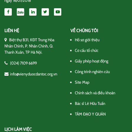
ngày 16/07/2018
LIÊN HỆ
VỀ CHÚNG TÔI
Biệt thự B31, KĐT Trung Hòa
Hồ sơ giới thiệu
Nhân Chính, P. Nhân Chính, Q.
Cơ cấu tổ chức
Thanh Xuân, TP Hà Nội.
Giấy phép hoạt động
(024) 7109 6699
Công trình nghiên cứu
info@vienyduocdantoc.org.vn
Site Map
Chính sách và điều khoản
Bác sĩ Lê Hữu Tuấn
TÂM ĐẠO Y QUÁN
LỊCH LÀM VIỆC