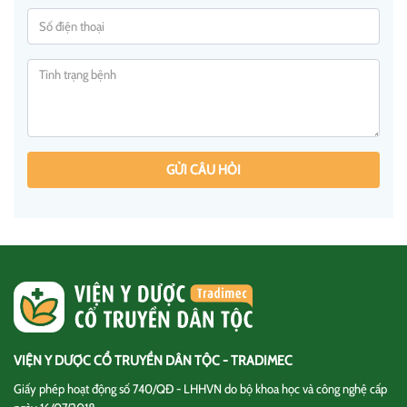
GỬI CÂU HỎI
VIỆN Y DƯỢC CỔ TRUYỀN DÂN TỘC - TRADIMEC
Giấy phép hoạt động số 740/QĐ - LHHVN do bộ khoa học và công nghệ cấp