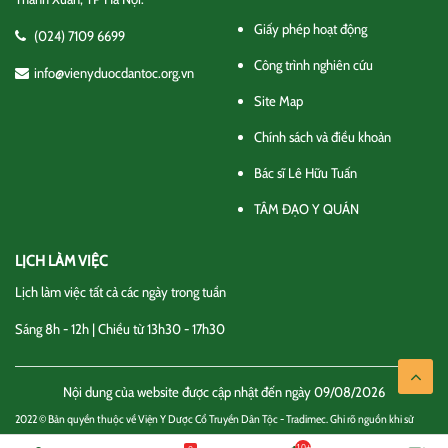
Giấy phép hoạt động
(024) 7109 6699
Công trình nghiên cứu
info@vienyduocdantoc.org.vn
Site Map
Chính sách và điều khoản
Bác sĩ Lê Hữu Tuấn
TÂM ĐẠO Y QUÁN
LỊCH LÀM VIỆC
Lịch làm việc tất cả các ngày trong tuần
Sáng 8h - 12h | Chiều từ 13h30 - 17h30
Nội dung của website được cập nhật đến ngày 09/08/2026
2022 © Bản quyền thuộc về Viện Y Dược Cổ Truyền Dân Tộc - Tradimec. Ghi rõ nguồn khi sử
dụng thông tin