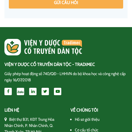
GỬI CÂU HỎI
VIỆN Y DƯỢC CỔ TRUYỀN DÂN TỘC - TRADIMEC
Giấy phép hoạt động số 740/QĐ - LHHVN do bộ khoa học và công nghệ cấp
ngày 16/07/2018
LIÊN HỆ
VỀ CHÚNG TÔI
Biệt thự B31, KĐT Trung Hòa
Hồ sơ giới thiệu
Nhân Chính, P. Nhân Chính, Q.
Cơ cấu tổ chức
Thanh Xuân, TP Hà Nội.