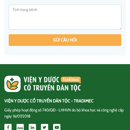
GỬI CÂU HỎI
VIỆN Y DƯỢC CỔ TRUYỀN DÂN TỘC - TRADIMEC
Giấy phép hoạt động số 740/QĐ - LHHVN do bộ khoa học và công nghệ cấp
ngày 16/07/2018