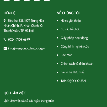
LIÊN HỆ
VỀ CHÚNG TÔI
Biệt thự B31, KĐT Trung Hòa
Hồ sơ giới thiệu
Nhân Chính, P. Nhân Chính, Q.
Cơ cấu tổ chức
Thanh Xuân, TP Hà Nội.
Giấy phép hoạt động
(024) 7109 6699
Công trình nghiên cứu
info@vienyduocdantoc.org.vn
Site Map
Chính sách và điều khoản
Bác sĩ Lê Hữu Tuấn
TÂM ĐẠO Y QUÁN
LỊCH LÀM VIỆC
Lịch làm việc tất cả các ngày trong tuần