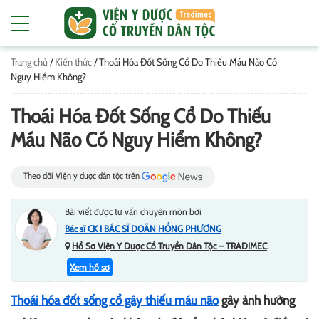
Trang chủ
/
Kiến thức
/
Thoái Hóa Đốt Sống Cổ Do Thiếu Máu Não Có
Nguy Hiểm Không?
Thoái Hóa Đốt Sống Cổ Do Thiếu
Máu Não Có Nguy Hiểm Không?
Theo dõi Viện y dược dân tộc trên
Bài viết được tư vấn chuyên môn bởi
Bác sĩ CK I BÁC SĨ DOÃN HỒNG PHƯƠNG
Hồ Sơ Viện Y Dược Cổ Truyền Dân Tộc – TRADIMEC
Xem hồ sơ
Thoái hóa đốt sống cổ gây thiếu máu não
gây ảnh hưởng