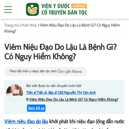
Trang chủ
/
Kiến thức
/
Viêm Niệu Đạo Do Lậu Là Bệnh Gì? Có Nguy Hiểm
Không?
Viêm Niệu Đạo Do Lậu Là Bệnh Gì?
Có Nguy Hiểm Không?
Theo dõi Viện y dược dân tộc trên
Bài viết được tư vấn chuyên môn bởi
Tiến sĩ Tiến sĩ, Bác sĩ CKII Nguyễn Thị Vân Anh
Viêm Niệu Đạo Do Lậu Là Bệnh Gì? Có Nguy Hiểm Không?
Xem hồ sơ
Viêm niệu đạo do lậu
khởi phát khi niệu đạo (ống dẫn nước